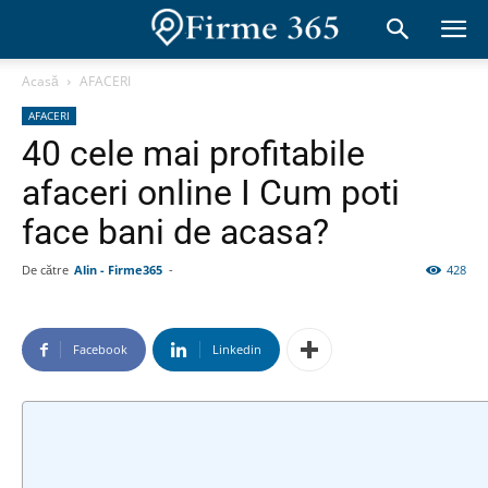
Acasă
AFACERI
AFACERI
40 cele mai profitabile
afaceri online I Cum poti
face bani de acasa?
De către
Alin - Firme365
-
428
Facebook
Linkedin