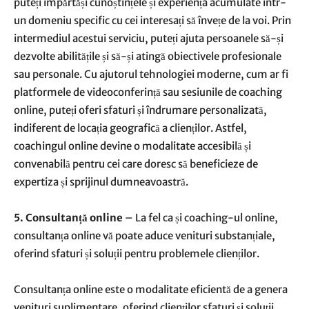
puteți împărtăși cunoștințele și experiența acumulate într-
un domeniu specific cu cei interesați să învețe de la voi. Prin
intermediul acestui serviciu, puteți ajuta persoanele să-și
dezvolte abilitățile și să-și atingă obiectivele profesionale
sau personale. Cu ajutorul tehnologiei moderne, cum ar fi
platformele de videoconferință sau sesiunile de coaching
online, puteți oferi sfaturi și îndrumare personalizată,
indiferent de locația geografică a clienților. Astfel,
coachingul online devine o modalitate accesibilă și
convenabilă pentru cei care doresc să beneficieze de
expertiza și sprijinul dumneavoastră.
5. Consultanță online
– La fel ca și coaching-ul online,
consultanța online vă poate aduce venituri substanțiale,
oferind sfaturi și soluții pentru problemele clienților.
Consultanța online este o modalitate eficientă de a genera
venituri suplimentare, oferind clienților sfaturi și soluții