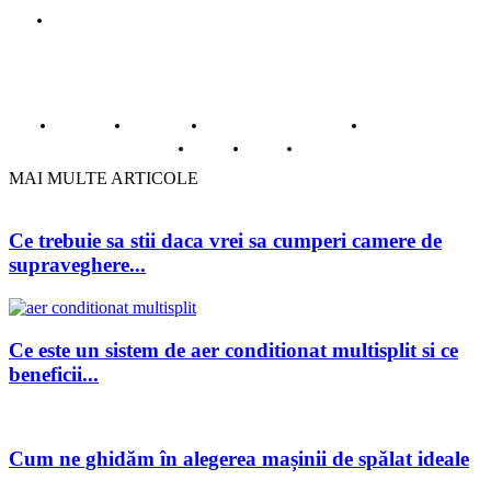
Gazduire web
© Copyright -ADAD Design SRL
Despre noi
Inregistrare
Informatii despre Firme365
Termeni si conditii
Cookie
ANPC
Contact
MAI MULTE ARTICOLE
Ce trebuie sa stii daca vrei sa cumperi camere de
supraveghere...
Ce este un sistem de aer conditionat multisplit si ce
beneficii...
Cum ne ghidăm în alegerea mașinii de spălat ideale