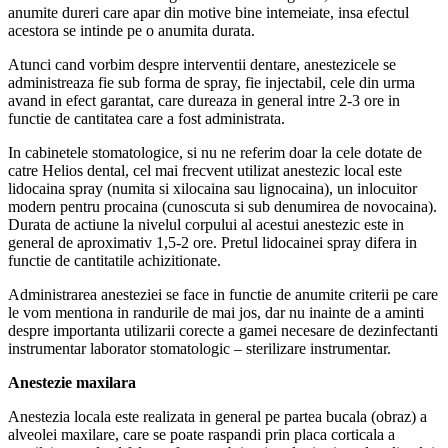
anumite dureri care apar din motive bine intemeiate, insa efectul
acestora se intinde pe o anumita durata.
Atunci cand vorbim despre interventii dentare, anestezicele se
administreaza fie sub forma de spray, fie injectabil, cele din urma
avand in efect garantat, care dureaza in general intre 2-3 ore in
functie de cantitatea care a fost administrata.
In cabinetele stomatologice, si nu ne referim doar la cele dotate de
catre Helios dental, cel mai frecvent utilizat anestezic local este
lidocaina spray (numita si xilocaina sau lignocaina), un inlocuitor
modern pentru procaina (cunoscuta si sub denumirea de novocaina).
Durata de actiune la nivelul corpului al acestui anestezic este in
general de aproximativ 1,5-2 ore. Pretul lidocainei spray difera in
functie de cantitatile achizitionate.
Administrarea anesteziei se face in functie de anumite criterii pe care
le vom mentiona in randurile de mai jos, dar nu inainte de a aminti
despre importanta utilizarii corecte a gamei necesare de dezinfectanti
instrumentar laborator stomatologic – sterilizare instrumentar.
Anestezie maxilara
Anestezia locala este realizata in general pe partea bucala (obraz) a
alveolei maxilare, care se poate raspandi prin placa corticala a