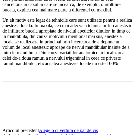
cancellous in cazul in care se incearca, de exemplu, o infiltrare
bucala, explica cea mai mare parte a diferentei cu maxilul.
Un alt motiv este legat de tehnicile care sunt utilizate pentru a realiza
anestezia locala. In maxila, cea mai adecvata tehnica ar fi o anestezie
de infiltrare bucala apropiata de nivelul apetitelor dintilor, in timp ce
in mandibula, din cauza motivului mentionat mai sus, anestezia
locala se realizeaza in principal prin incercarea de a depune un
volum de local anestezic aproape de nervul mandibular inainte de a
intra in mandibula. Din cauza variatiilor anatomice in localizarea
celei de-a doua ramuri a nervului trigeminal in ceea ce priveste
ramul mandibulei, eficacitatea anesteziei locale nu este 100%
Articolul precedent
Alege o cuvertura de pat de vis