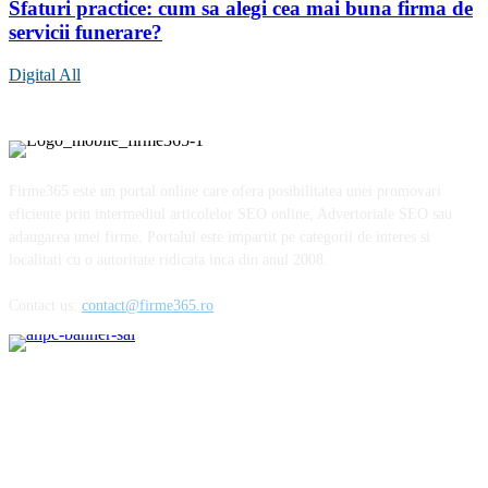
Sfaturi practice: cum sa alegi cea mai buna firma de
servicii funerare?
Digital All
Firme365 este un portal online care ofera posibilitatea unei promovari
eficiente prin intermediul articolelor SEO online, Advertoriale SEO sau
adaugarea unei firme. Portalul este impartit pe categorii de interes si
localitati cu o autoritate ridicata inca din anul 2008.
Contact us:
contact@firme365.ro