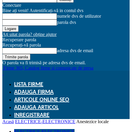
Conectare
Bine ați venit! Autentificați-vă in contul dvs
numele dvs de utilizator
parola dvs
Ați uitat parola? obține ajutor
Recuperare parola
Recuperați-vă parola
adresa dvs de email
O parola va fi trimisă pe adresa dvs de email.
Firme 365, Catalog firme si comunicate de presa
LISTA FIRME
ADAUGA FIRMA
ARTICOLE ONLINE SEO
ADAUGA ARTICOL
INREGISTRARE
Acasă
ELECTRICE-ELECTRONICE
Anestezice locale
ELECTRICE-ELECTRONICE