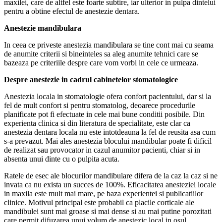
maxilei, care de altfel este foarte subtire, iar ulterior in pulpa dintelui
pentru a obtine efectul de anestezie dentara.
Anestezie mandibulara
In ceea ce priveste anestezia mandibulara se tine cont mai cu seama
de anumite criterii si bineinteles sa aleg anumite tehnici care se
bazeaza pe criteriile despre care vom vorbi in cele ce urmeaza.
Despre anestezie in cadrul cabinetelor stomatologice
Anestezia locala in stomatologie ofera confort pacientului, dar si la
fel de mult confort si pentru stomatolog, deoarece procedurile
planificate pot fi efectuate in cele mai bune conditii posibile. Din
experienta clinica si din literatura de specialitate, este clar ca
anestezia dentara locala nu este intotdeauna la fel de reusita asa cum
s-a prevazut. Mai ales anestezia blocului mandibular poate fi dificil
de realizat sau provocator in cazul anumitor pacienti, chiar si in
absenta unui dinte cu o pulpita acuta.
Ratele de esec ale blocurilor mandibulare difera de la caz la caz si ne
invata ca nu exista un succes de 100%. Eficacitatea anesteziei locale
in maxila este mult mai mare, pe baza experientei si publicatiilor
clinice. Motivul principal este probabil ca placile corticale ale
mandibulei sunt mai groase si mai dense si au mai putine porozitati
care permit difuzarea unui volum de anestezic local in osul