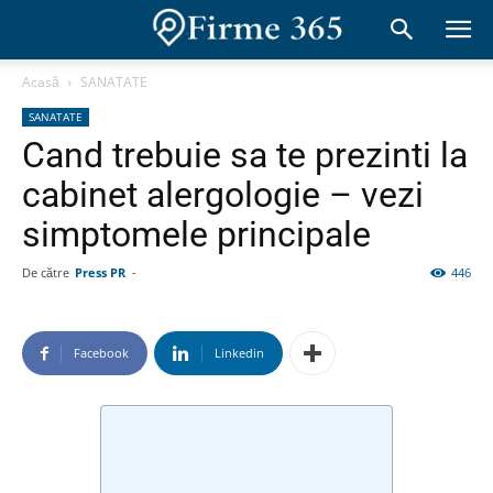
Acasă
SANATATE
SANATATE
Cand trebuie sa te prezinti la
cabinet alergologie – vezi
simptomele principale
De către
Press PR
-
446
Facebook
Linkedin