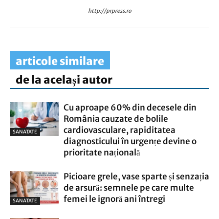
http://prpress.ro
articole similare
de la același autor
Cu aproape 60% din decesele din
România cauzate de bolile
cardiovasculare, rapiditatea
SANATATE
diagnosticului în urgențe devine o
prioritate națională
Picioare grele, vase sparte și senzația
de arsură: semnele pe care multe
femei le ignoră ani întregi
SANATATE