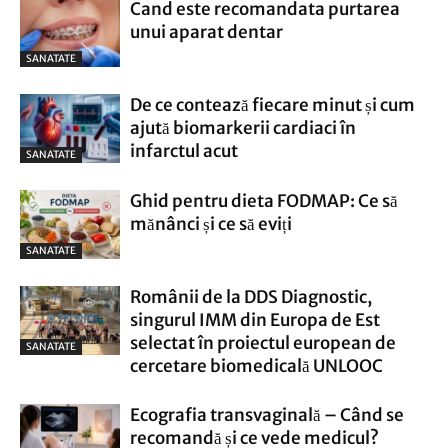
Cand este recomandata purtarea
unui aparat dentar
SANATATE
De ce contează fiecare minut și cum
ajută biomarkerii cardiaci în
infarctul acut
SANATATE
Ghid pentru dieta FODMAP: Ce să
mănânci și ce să eviți
SANATATE
Românii de la DDS Diagnostic,
singurul IMM din Europa de Est
selectat în proiectul european de
SANATATE
cercetare biomedicală UNLOOC
Ecografia transvaginală – Când se
recomandă și ce vede medicul?