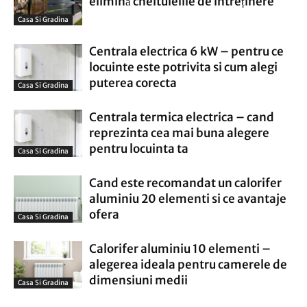
elimină cheltuielile de întreținere
Casa Si Gradina
Centrala electrica 6 kW – pentru ce
locuinte este potrivita si cum alegi
puterea corecta
Casa Si Gradina
Centrala termica electrica – cand
reprezinta cea mai buna alegere
pentru locuinta ta
Casa Si Gradina
Cand este recomandat un calorifer
aluminiu 20 elementi si ce avantaje
ofera
Casa Si Gradina
Calorifer aluminiu 10 elementi –
alegerea ideala pentru camerele de
dimensiuni medii
Casa Si Gradina