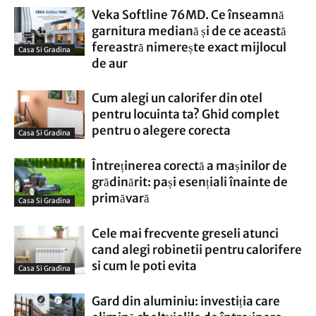
Veka Softline 76MD. Ce înseamnă
garnitura mediană și de ce această
fereastră nimerește exact mijlocul
Casa Si Gradina
de aur
Cum alegi un calorifer din otel
pentru locuinta ta? Ghid complet
pentru o alegere corecta
Casa Si Gradina
Întreținerea corectă a mașinilor de
grădinărit: pași esențiali înainte de
primăvară
Casa Si Gradina
Cele mai frecvente greseli atunci
cand alegi robinetii pentru calorifere
si cum le poti evita
Casa Si Gradina
Gard din aluminiu: investiția care