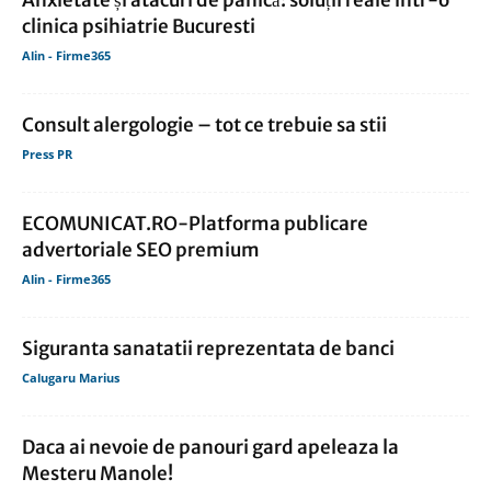
Anxietate și atacuri de panică: soluții reale într-o
clinica psihiatrie Bucuresti
Alin - Firme365
Consult alergologie – tot ce trebuie sa stii
Press PR
ECOMUNICAT.RO-Platforma publicare
advertoriale SEO premium
Alin - Firme365
Siguranta sanatatii reprezentata de banci
Calugaru Marius
Daca ai nevoie de panouri gard apeleaza la
Mesteru Manole!