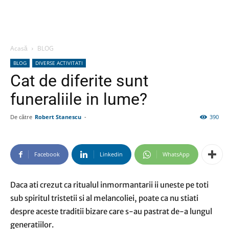
Acasă
BLOG
BLOG
DIVERSE ACTIVITATI
Cat de diferite sunt
funeraliile in lume?
De către
Robert Stanescu
-
390
Facebook
Linkedin
WhatsApp
Daca ati crezut ca ritualul inmormantarii ii uneste pe toti
sub spiritul tristetii si al melancoliei, poate ca nu stiati
despre aceste traditii bizare care s-au pastrat de-a lungul
generatiilor.