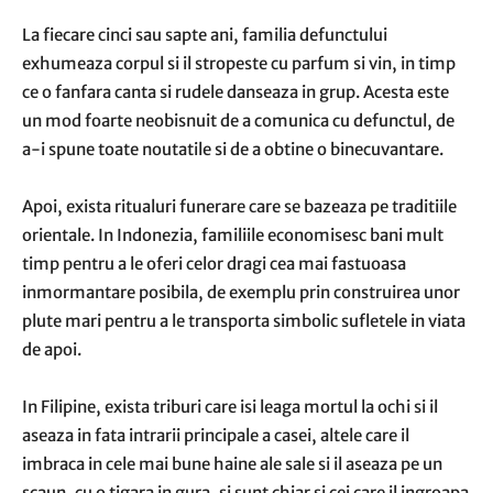
La fiecare cinci sau sapte ani, familia defunctului
exhumeaza corpul si il stropeste cu parfum si vin, in timp
ce o fanfara canta si rudele danseaza in grup. Acesta este
un mod foarte neobisnuit de a comunica cu defunctul, de
a-i spune toate noutatile si de a obtine o binecuvantare.
Apoi, exista ritualuri funerare care se bazeaza pe traditiile
orientale. In Indonezia, familiile economisesc bani mult
timp pentru a le oferi celor dragi cea mai fastuoasa
inmormantare posibila, de exemplu prin construirea unor
plute mari pentru a le transporta simbolic sufletele in viata
de apoi.
In Filipine, exista triburi care isi leaga mortul la ochi si il
aseaza in fata intrarii principale a casei, altele care il
imbraca in cele mai bune haine ale sale si il aseaza pe un
scaun, cu o tigara in gura, si sunt chiar si cei care il ingroapa