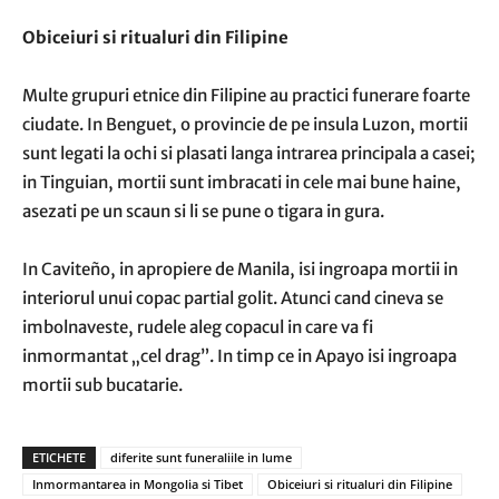
Obiceiuri si ritualuri din Filipine
Multe grupuri etnice din Filipine au practici funerare foarte
ciudate. In Benguet, o provincie de pe insula Luzon, mortii
sunt legati la ochi si plasati langa intrarea principala a casei;
in Tinguian, mortii sunt imbracati in cele mai bune haine,
asezati pe un scaun si li se pune o tigara in gura.
In Caviteño, in apropiere de Manila, isi ingroapa mortii in
interiorul unui copac partial golit. Atunci cand cineva se
imbolnaveste, rudele aleg copacul in care va fi
inmormantat „cel drag”. In timp ce in Apayo isi ingroapa
mortii sub bucatarie.
ETICHETE
diferite sunt funeraliile in lume
Inmormantarea in Mongolia si Tibet
Obiceiuri si ritualuri din Filipine