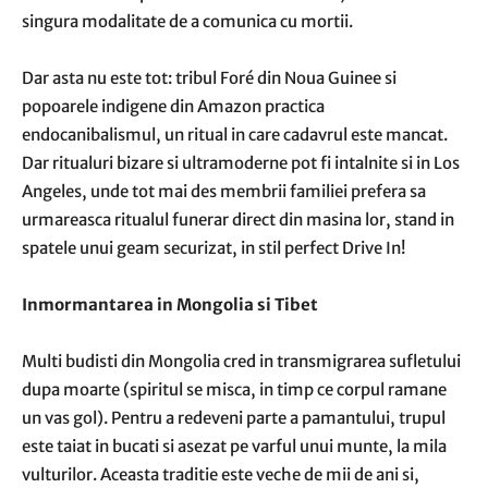
singura modalitate de a comunica cu mortii.
Dar asta nu este tot: tribul Foré din Noua Guinee si
popoarele indigene din Amazon practica
endocanibalismul, un ritual in care cadavrul este mancat.
Dar ritualuri bizare si ultramoderne pot fi intalnite si in Los
Angeles, unde tot mai des membrii familiei prefera sa
urmareasca ritualul funerar direct din masina lor, stand in
spatele unui geam securizat, in stil perfect Drive In!
Inmormantarea in Mongolia si Tibet
Multi budisti din Mongolia cred in transmigrarea sufletului
dupa moarte (spiritul se misca, in timp ce corpul ramane
un vas gol). Pentru a redeveni parte a pamantului, trupul
este taiat in bucati si asezat pe varful unui munte, la mila
vulturilor. Aceasta traditie este veche de mii de ani si,