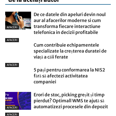
De ce datele din apeluri devin noul
aur al afacerilor moderne si cum
transforma fiecare interactiune
AFACERI
telefonica in decizii profitabile
AFACERI
Cum contribuie echipamentele
specializate la creșterea duratei de
viață a căii ferate
AFACERI
5 pași pentru conformarea la NIS2
fără să afectezi activitatea
companiei
Erori de stoc, picking greșit și timp
pierdut? Optimall WMS te ajută să
automatizezi procesele din depozit
AFACERI
AFACERI