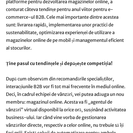
platforme pentru dezvoltarea magazinelor online, a
conturat câteva tendințe pentru anul viitor pentru e-
commerce-ul B2B. Cele mai importante dintre acestea
sunt: livrarea rapidă, implementarea unor practici de
sustenabilitate, optimizarea experienței de utilizare a
magazinelor online de pe mobil și managementul eficient
al stocurilor.
Ține pasul cu tendințele și depășește competiția!
După cum observăm din recomandările specialiștilor,
interacțiunile B2B vor fi tot mai frecvente în mediul online.
Deci, în cadrul echipei de vânzări, vei putea adăuga un nou
membru: magazinul online. Acesta va fi „agentul de
vânzări” virtual disponibil la orice oră, susținând activitatea
business-ului. Iar când vine vorba de gestionarea
vânzărilor directe, respectiv a celor online, nu trebuie să îți
faci griji. Există soluții de automatizare pentru ambele