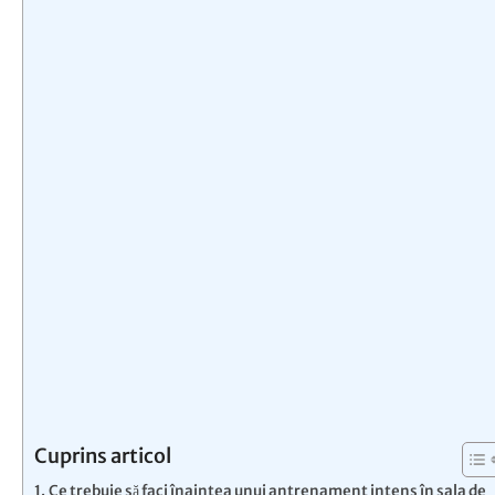
Cuprins articol
Ce trebuie să faci înaintea unui antrenament intens în sala de