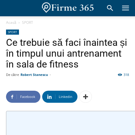
Acasă
SPORT
SPORT
Ce trebuie să faci înaintea și
în timpul unui antrenament
în sala de fitness
De către
Robert Stanescu
-
318
Facebook
Linkedin