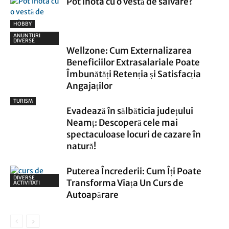
Pot înota cu o vestă de salvare?
HOBBY
ANUNTURI
DIVERSE
Wellzone: Cum Externalizarea
Beneficiilor Extrasalariale Poate
Îmbunătăți Retenția și Satisfacția
Angajaților
TURISM
Evadează în sălbăticia județului
Neamț: Descoperă cele mai
spectaculoase locuri de cazare în
natură!
Puterea Încrederii: Cum Îți Poate
DIVERSE
Transforma Viața Un Curs de
ACTIVITATI
Autoapărare