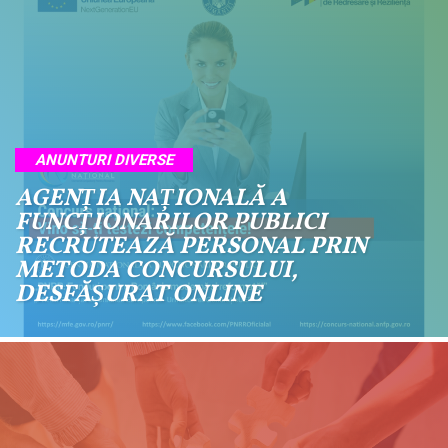
ANUNTURI DIVERSE
AGENȚIA NAȚIONALĂ A
FUNCȚIONARILOR PUBLICI
RECRUTEAZĂ PERSONAL PRIN
METODA CONCURSULUI,
DESFĂȘURAT ONLINE