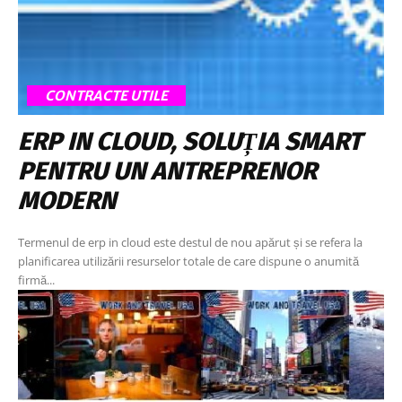
CONTRACTE UTILE
ERP IN CLOUD, SOLUȚIA SMART
PENTRU UN ANTREPRENOR
MODERN
Termenul de erp in cloud este destul de nou apărut și se refera la
planificarea utilizării resurselor totale de care dispune o anumită
firmă...