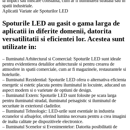
la impact sau miscare constanta, cum ar fi iluminarea stradala sau in
spatii industriale.
Aplicatii Variate ale Spoturilor LED
Spoturile LED au gasit o gama larga de
aplicatii in diferite domenii, datorita
versatilitatii si eficientei lor. Acestea sunt
utilizate in:
– Iluminatul Arhitectural si Comercial: Spoturile LED sunt ideale
pentru evidentierea detaliilor arhitecturale si pentru crearea de
atmosfere in spatii comerciale, cum ar fi magazinele, restaurantele si
hotelurile.
– Iluminatul Rezidential: Spoturile LED ofera o alternativa eficienta
energetic si estetic placuta pentru iluminatul in locuinte, aducand un
aspect modern si o varietate de optiuni de design.
– Iluminatul Extern: Spoturile LED sunt folosite pe scara larga
pentru iluminatul stradal, iluminatul peisagistic si iluminatul de
securitate in exteriorul cladirilor.
– Iluminatul Tehnologic: LED-urile sunt esentiale in industria
ecranelor si afisajelor, oferind lumina necesara pentru a crea imagini
de inalta calitate pe dispozitivele electronice.
– Iluminatul Scenelor si Evenimentelor: Datorita posibilitatii de