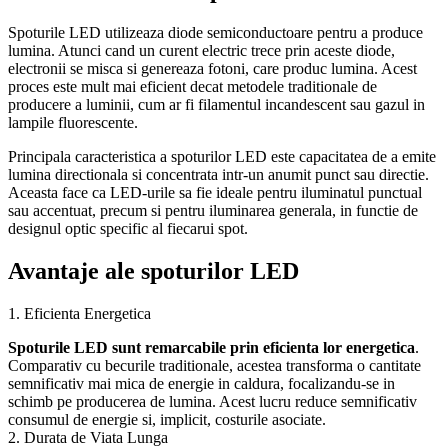
Spoturile LED utilizeaza diode semiconductoare pentru a produce
lumina. Atunci cand un curent electric trece prin aceste diode,
electronii se misca si genereaza fotoni, care produc lumina. Acest
proces este mult mai eficient decat metodele traditionale de
producere a luminii, cum ar fi filamentul incandescent sau gazul in
lampile fluorescente.
Principala caracteristica a spoturilor LED este capacitatea de a emite
lumina directionala si concentrata intr-un anumit punct sau directie.
Aceasta face ca LED-urile sa fie ideale pentru iluminatul punctual
sau accentuat, precum si pentru iluminarea generala, in functie de
designul optic specific al fiecarui spot.
Avantaje ale spoturilor LED
1. Eficienta Energetica
Spoturile LED sunt remarcabile prin eficienta lor energetica
.
Comparativ cu becurile traditionale, acestea transforma o cantitate
semnificativ mai mica de energie in caldura, focalizandu-se in
schimb pe producerea de lumina. Acest lucru reduce semnificativ
consumul de energie si, implicit, costurile asociate.
2. Durata de Viata Lunga