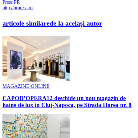
Press PR
http://prpress.ro
articole similare
de la același autor
MAGAZINE-ONLINE
CAPOD’OPERA12 deschide un nou magazin de
haine de lux in Cluj-Napoca, pe Strada Horea nr. 8