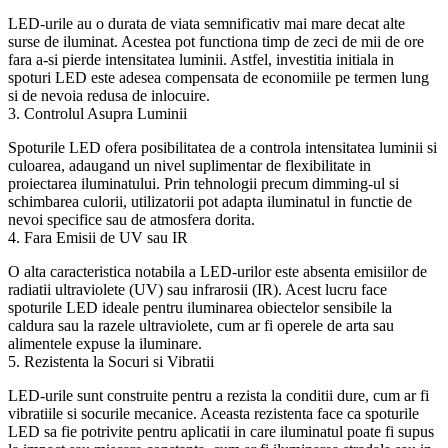
LED-urile au o durata de viata semnificativ mai mare decat alte
surse de iluminat. Acestea pot functiona timp de zeci de mii de ore
fara a-si pierde intensitatea luminii. Astfel, investitia initiala in
spoturi LED este adesea compensata de economiile pe termen lung
si de nevoia redusa de inlocuire.
3. Controlul Asupra Luminii
Spoturile LED ofera posibilitatea de a controla intensitatea luminii si
culoarea, adaugand un nivel suplimentar de flexibilitate in
proiectarea iluminatului. Prin tehnologii precum dimming-ul si
schimbarea culorii, utilizatorii pot adapta iluminatul in functie de
nevoi specifice sau de atmosfera dorita.
4. Fara Emisii de UV sau IR
O alta caracteristica notabila a LED-urilor este absenta emisiilor de
radiatii ultraviolete (UV) sau infrarosii (IR). Acest lucru face
spoturile LED ideale pentru iluminarea obiectelor sensibile la
caldura sau la razele ultraviolete, cum ar fi operele de arta sau
alimentele expuse la iluminare.
5. Rezistenta la Socuri si Vibratii
LED-urile sunt construite pentru a rezista la conditii dure, cum ar fi
vibratiile si socurile mecanice. Aceasta rezistenta face ca spoturile
LED sa fie potrivite pentru aplicatii in care iluminatul poate fi supus