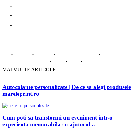
Mobila la comanda Bucuresti
Web Design profesional
Gazduire web
© Copyright -ADAD Design SRL
Despre noi
Inregistrare
Informatii despre Firme365
Termeni si conditii
Cookie
ANPC
Contact
MAI MULTE ARTICOLE
Autocolante personalizate | De ce sa alegi produsele
mareleprint.ro
Cum poti sa transformi un eveniment intr-o
experienta memorabila cu ajutorul...