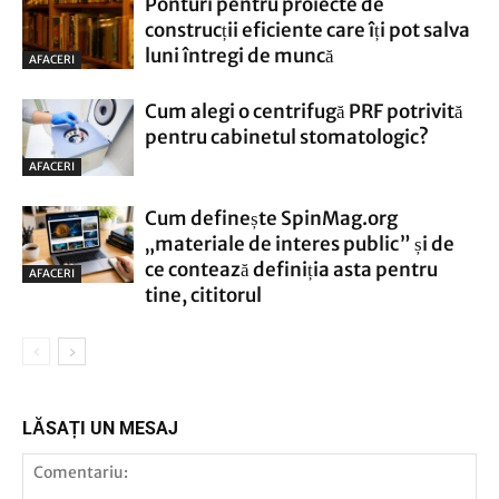
Ponturi pentru proiecte de
construcții eficiente care îți pot salva
luni întregi de muncă
AFACERI
Cum alegi o centrifugă PRF potrivită
pentru cabinetul stomatologic?
AFACERI
Cum definește SpinMag.org
„materiale de interes public” și de
ce contează definiția asta pentru
AFACERI
tine, cititorul
LĂSAȚI UN MESAJ