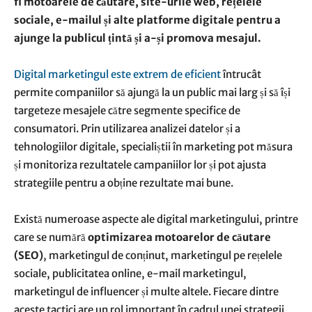
fi motoarele de căutare, site-urile web, rețelele
sociale, e-mailul și alte platforme digitale pentru a
ajunge la publicul țintă și a-și promova mesajul.
Digital marketingul este extrem de eficient
întrucât
permite companiilor să ajungă la un public mai larg și să își
targeteze mesajele către segmente specifice de
consumatori. Prin utilizarea analizei datelor și a
tehnologiilor digitale, specialiștii în marketing pot măsura
și monitoriza rezultatele campaniilor lor și pot ajusta
strategiile pentru a obține rezultate mai bune.
Există numeroase aspecte ale digital marketingului, printre
care se numără
optimizarea motoarelor de căutare
(SEO)
, marketingul de conținut, marketingul pe rețelele
sociale, publicitatea online, e-mail marketingul,
marketingul de influencer și multe altele. Fiecare dintre
aceste tactici are un rol important în cadrul unei strategii