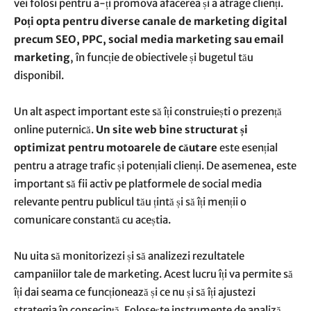
vei folosi pentru a-ți promova afacerea și a atrage clienți.
Poți opta pentru diverse canale de marketing digital
precum SEO, PPC, social media marketing sau email
marketing
, în funcție de obiectivele și bugetul tău
disponibil.
Un alt aspect important este să îți construiești o prezență
online puternică.
Un site web bine structurat și
optimizat pentru motoarele de căutare
este esențial
pentru a atrage trafic și potențiali clienți. De asemenea, este
important să fii activ pe platformele de social media
relevante pentru publicul tău țintă și să îți menții o
comunicare constantă cu aceștia.
Nu uita să monitorizezi și să analizezi rezultatele
campaniilor tale de marketing. Acest lucru îți va permite să
îți dai seama ce funcționează și ce nu și să îți ajustezi
strategia în consecință. Folosește instrumente de analiză