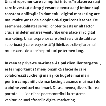
Un antreprenor care se implică intens în afacerea sa și
care investește timp și resurse pentru a-și îmbunătăți
constant abilitățile în domeniul digital marketing are
mai multe șanse de a obține câștiguri consistente
. De
asemenea, calitatea serviciilor oferite este un alt factor
crucial în determinarea veniturilor unei afaceri în digital
marketing. Un antreprenor care oferă servicii de calitate
superioară și care reușește să își fidelizeze clienții are mai
multe șanse de a obține profituri pe termen lung.
În ceea ce privește mărimea și tipul clienților targetați,
este important să menționăm că afacerile care
colaborează cu clienți mari și cu bugete mai mari
pentru campaniile de marketing au șanse mai mari de
a obține venituri mai mari.
De asemenea, diversificarea
portofoliului de clienți poate contribui la creșterea
veniturilor unei afaceri în digital marketing.