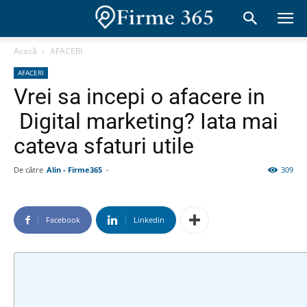
Acasă
AFACERI
AFACERI
Vrei sa incepi o afacere in
Digital marketing? Iata mai
cateva sfaturi utile
De către
Alin - Firme365
-
309
Facebook
Linkedin