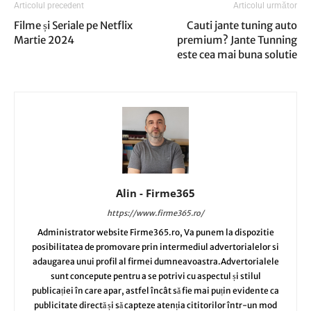
Articolul precedent
Articolul următor
Filme și Seriale pe Netflix
Cauti jante tuning auto
Martie 2024
premium? Jante Tunning
este cea mai buna solutie
Alin - Firme365
https://www.firme365.ro/
Administrator website Firme365.ro, Va punem la dispozitie
posibilitatea de promovare prin intermediul advertorialelor si
adaugarea unui profil al firmei dumneavoastra.Advertorialele
sunt concepute pentru a se potrivi cu aspectul și stilul
publicației în care apar, astfel încât să fie mai puțin evidente ca
publicitate directă și să capteze atenția cititorilor într-un mod