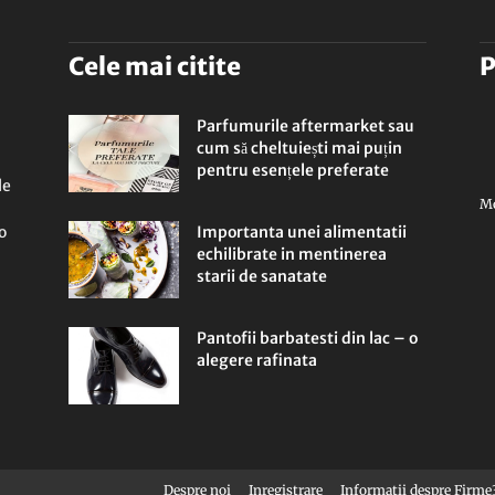
Cele mai citite
P
de
Parfumurile aftermarket sau
cum să cheltuiești mai puțin
pentru esențele preferate
le
Mo
presa
o
Importanta unei alimentatii
echilibrate in mentinerea
starii de sanatate
Pantofii barbatesti din lac – o
alegere rafinata
Despre noi
Inregistrare
Informatii despre Firme