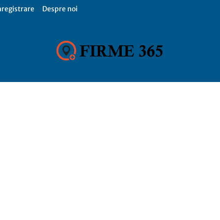
nregistrare
Despre noi
Firme
365,
Catalog