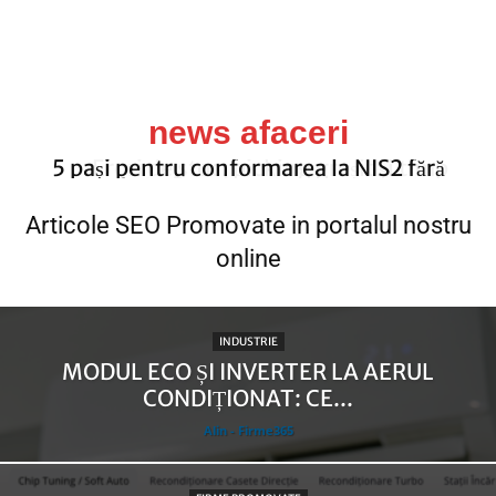
news afaceri
Erori de stoc, picking greșit și timp
pierdut? Optimall WMS te ajută să
automatizezi procesele din depozit
Articole SEO Promovate in portalul nostru
online
INDUSTRIE
MODUL ECO ȘI INVERTER LA AERUL
CONDIȚIONAT: CE...
Alin - Firme365