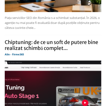
Piața serviciilor SEO din România s-a schimbat substanțial. În 2026, o
agenție nu mai poate fi evaluată doar după pozițiile obținute pentru
câteva cuvinte-cheie...
Chiptuning: de ce un soft de putere bine
realizat schimbă complet...
Alin - Firme365