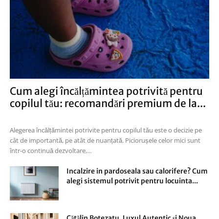
Cum alegi încălțămintea potrivită pentru
copilul tău: recomandări premium de la...
Alegerea încălțămintei potrivite pentru copilul tău este o decizie pe
cât de importantă, pe atât de nuanțată. Piciorușele celor mici sunt
într-o continuă dezvoltare,...
Incalzire in pardoseala sau calorifere? Cum
alegi sistemul potrivit pentru locuinta...
Cătălin Botezatu, Luxul Autentic și Noua