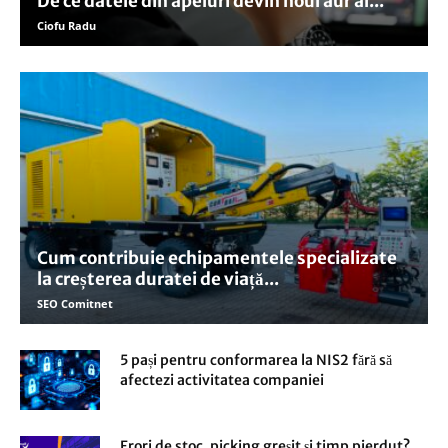
De ce datele din apeluri devin noul aur al...
Ciofu Radu
Cum contribuie echipamentele specializate
la creșterea duratei de viață...
SEO Comitnet
5 pași pentru conformarea la NIS2 fără să
afectezi activitatea companiei
Erori de stoc, picking greșit și timp pierdut?