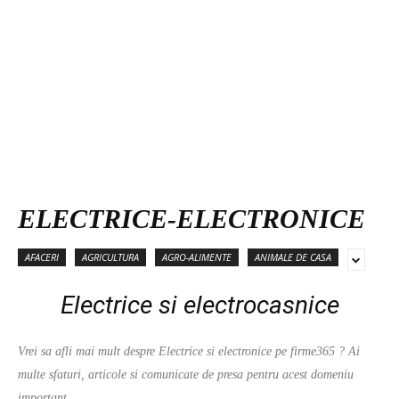
ELECTRICE-ELECTRONICE
AFACERI
AGRICULTURA
AGRO-ALIMENTE
ANIMALE DE CASA
Electrice si electrocasnice
Vrei sa afli mai mult despre Electrice si electronice pe firme365 ? Ai
multe sfaturi, articole si comunicate de presa pentru acest domeniu
important