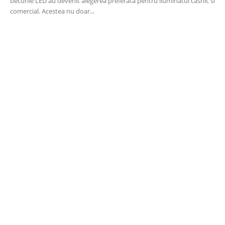
becurile LED au devenit alegerea preferata pentru iluminatul casnic si
comercial. Acestea nu doar...