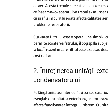
de aer. Acesta trebuie curățat sau, dacă este c
ce înseamnă că aparatul va trebui să muncească
cu praf și impurități poate afecta calitatea aer
probleme respiratorii.
Curățarea filtrului este o operațiune simplă, 
permite scoaterea filtrului, îl poți spăla sub j
la loc. În cazul în care filtrul este uzat sau d
cost ridicat.
2. Întreținerea unității ext
condensatorului
Pe lângă unitatea interioară, și partea exteri
esențială din unitatea exterioară, acumulează 
afecta funcționarea întregului sistem. O unit