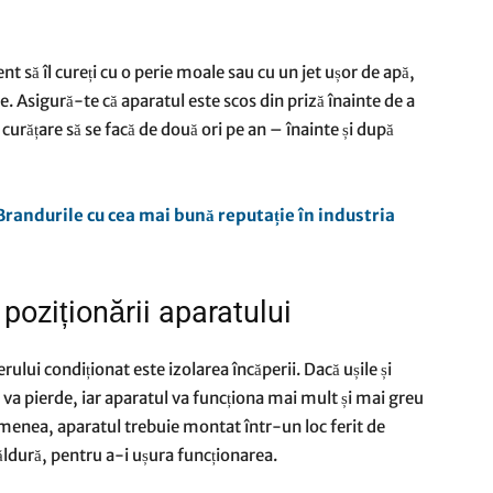
t să îl cureți cu o perie moale sau cu un jet ușor de apă,
e. Asigură-te că aparatul este scos din priză înainte de a
ă curățare să se facă de două ori pe an – înainte și după
Brandurile cu cea mai bună reputație în industria
a poziționării aparatului
ului condiționat este izolarea încăperii. Dacă ușile și
e va pierde, iar aparatul va funcționa mai mult și mai greu
enea, aparatul trebuie montat într-un loc ferit de
 căldură, pentru a-i ușura funcționarea.