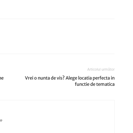
Articolul următor
ne
Vrei o nunta de vis? Alege locatia perfecta in
functie de tematica
ro