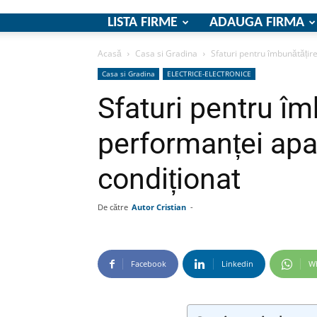
LISTA FIRME
ADAUGA FIRMA
Acasă
Casa si Gradina
Sfaturi pentru îmbunătățir
Casa si Gradina
ELECTRICE-ELECTRONICE
Sfaturi pentru î
performanței apa
condiționat
De către
Autor Cristian
-
Facebook
Linkedin
W