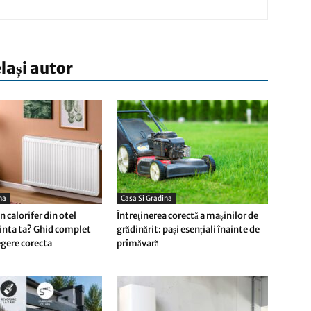
elași autor
na
Casa Si Gradina
 calorifer din otel
Întreținerea corectă a mașinilor de
inta ta? Ghid complet
grădinărit: pași esențiali înainte de
egere corecta
primăvară