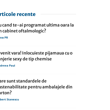
rticole recente
u cand te-ai programat ultima oara la
n cabinet oftalmologic?
ess PR
 venit vara! Inlocuieste pijamaua cu o
enjerie sexy de tip chemise
dreea Paul
are sunt standardele de
ustenabilitate pentru ambalajele din
arton?
bert Stanescu