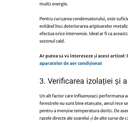
multă energie.
Pentru curățarea condensatorului, este suficien
evitând însă deteriorarea aripioarelor metalic
efectua orice intervenție. Ideal ar fi ca aceast
sezonul cald.
Ar putea să vă intereseze și acest articol:
aparatelor de aer condiționat
3. Verificarea izolației și 
Un alt factor care influențează performanța aer
ferestrele nu sunt bine etanșate, aerul rece s
pentru a menține temperatura dorită. De asem
razele directe ale soarelui și de alte surse de