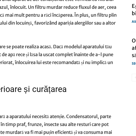
E
azul, înlocuit. Un filtru murdar reduce fluxul de aer, ceea
b
 mai mult pentru a răci încăperea. În plus, un filtru plin
Al
ului din locuință, favorizând apariția alergiilor sau a altor
O
care se poate realiza acasă. Dacă modelul aparatului tău
a
et de apă rece și lăsa la uscat complet înainte de a-l pune
să
eteriorat, înlocuirea lui este recomandată și nu implică un
SE
erioare și curățarea
oară a aparatului necesită atenție. Condensatorul, parte
în timp praf, frunze, insecte sau alte resturi care pot
ate murdară va fi mai puțin eficientă și va consuma mai