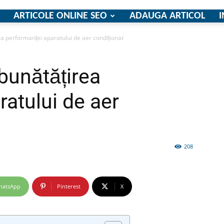
ARTICOLE ONLINE SEO
ADAUGA ARTICOL
I
ea performanței aparatului de aer condiționat
firme
mbunătățirea
ratului de aer
si
208
hatsApp
Pinterest
X
comunicate