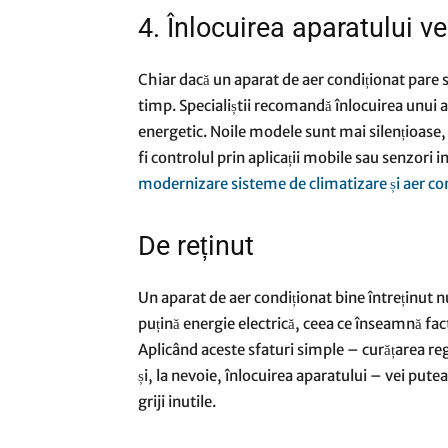
4. Înlocuirea aparatului v
Chiar dacă un aparat de aer condiționat pare s
timp. Specialiștii recomandă înlocuirea unui 
energetic. Noile modele sunt mai silențioase,
fi controlul prin aplicații mobile sau senzori int
modernizare sisteme de climatizare și aer co
De reținut
Un aparat de aer condiționat bine întreținut n
puțină energie electrică, ceea ce înseamnă fa
Aplicând aceste sfaturi simple – curățarea regul
și, la nevoie, înlocuirea aparatului – vei putea
griji inutile.