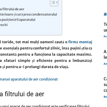
a filtrului de aer
a
exterioare și curățarea condensatorului
de
 a poziționării aparatului
T
 vechi
u
Pr
i toride, tot mai mulți oameni caută o
firmă montaj
ie esențială pentru confortul zilnic, însă puțini știu că
presa
A
 constantă pentru a funcționa la capacitate maximă.
l
a sfaturi simple și eficiente pentru a îmbunătăți
An
 și pentru a-i prelungi durata de viață.
C
s
c
 filtrului de aer
Ro
 unui aparat de aer condiționat este verificarea filtrului