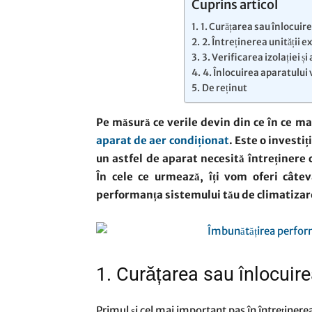
Cuprins articol
1. Curățarea sau înlocuire
2. Întreținerea unității 
3. Verificarea izolației și
4. Înlocuirea aparatului
De reținut
Pe măsură ce verile devin din ce în ce ma
aparat de aer condiționat
. Este o investiț
un astfel de aparat necesită întreținere
În cele ce urmează, îți vom oferi câtev
performanța sistemului tău de climatizare
1. Curățarea sau înlocuirea
Primul și cel mai important pas în întreținerea