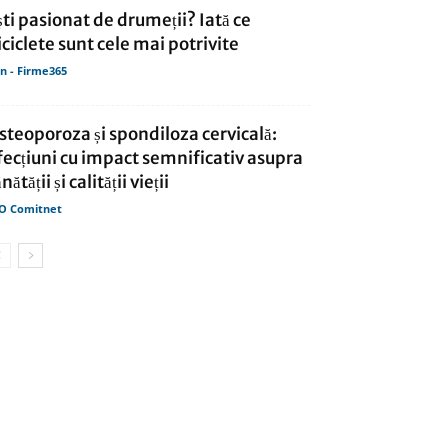
ști pasionat de drumeții? Iată ce
iciclete sunt cele mai potrivite
in - Firme365
steoporoza și spondiloza cervicală:
fecțiuni cu impact semnificativ asupra
nătății și calității vieții
O Comitnet