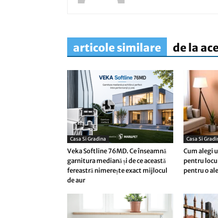
articole similare
de la ac
Casa Si Gradina
Casa Si Gradi
Veka Softline 76MD. Ce înseamnă
Cum alegi un
garnitura mediană și de ce această
pentru locu
fereastră nimerește exact mijlocul
pentru o al
de aur