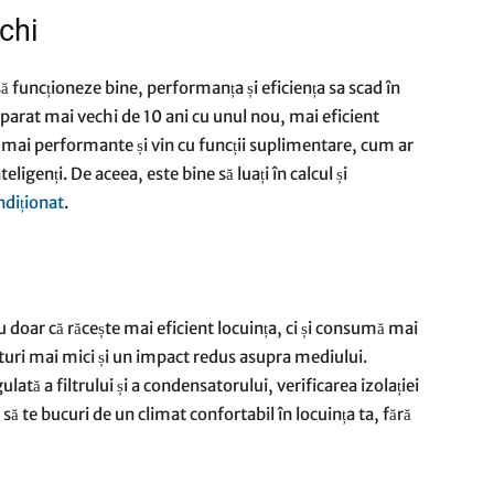
echi
ă funcționeze bine, performanța și eficiența sa scad în
aparat mai vechi de 10 ani cu unul nou, mai eficient
 mai performante și vin cu funcții suplimentare, cum ar
eligenți. De aceea, este bine să luați în calcul și
ndiționat
.
u doar că răcește mai eficient locuința, ci și consumă mai
cturi mai mici și un impact redus asupra mediului.
ată a filtrului și a condensatorului, verificarea izolației
 să te bucuri de un climat confortabil în locuința ta, fără