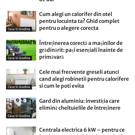
Cum alegi un calorifer din otel
pentru locuinta ta? Ghid complet
pentru o alegere corecta
Casa Si Gradina
Întreținerea corectă a mașinilor de
grădinărit: pași esențiali înainte de
primăvară
Casa Si Gradina
Cele mai frecvente greseli atunci
cand alegi robinetii pentru calorifere
si cum le poti evita
Casa Si Gradina
Gard din aluminiu: investiția care
elimină cheltuielile de întreținere
Casa Si Gradina
Centrala electrica 6 kW – pentru ce