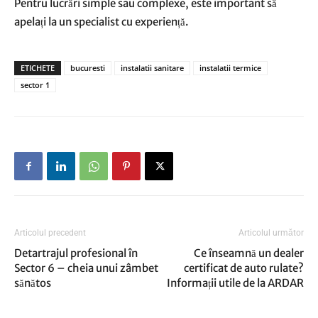
Pentru lucrări simple sau complexe, este important să
apelați la un specialist cu experiență.
ETICHETE
bucuresti
instalatii sanitare
instalatii termice
sector 1
Articolul precedent
Articolul următor
Detartrajul profesional în
Ce înseamnă un dealer
Sector 6 – cheia unui zâmbet
certificat de auto rulate?
sănătos
Informații utile de la ARDAR