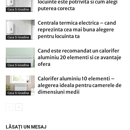
locuinte este potrivita si cum alegi
puterea corecta
Casa Si Gradina
Centrala termica electrica – cand
reprezinta cea mai buna alegere
pentru locuinta ta
Casa Si Gradina
Cand este recomandat un calorifer
aluminiu 20 elementi si ce avantaje
ofera
Casa Si Gradina
Calorifer aluminiu 10 elementi –
alegerea ideala pentru camerele de
dimensiuni medii
Casa Si Gradina
LĂSAȚI UN MESAJ