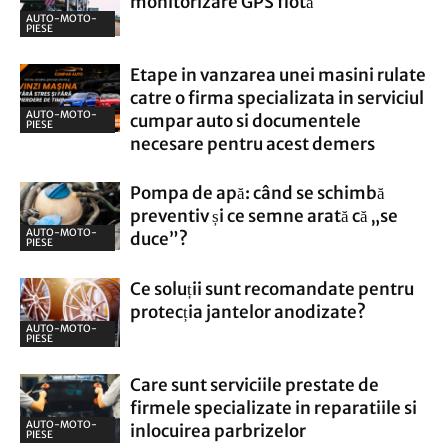
monitorizare GPS flotă
AUTO-MOTO-
PIESE
Etape in vanzarea unei masini rulate
catre o firma specializata in serviciul
AUTO-MOTO-
cumpar auto si documentele
PIESE
necesare pentru acest demers
Pompa de apă: când se schimbă
preventiv și ce semne arată că „se
AUTO-MOTO-
duce”?
PIESE
Ce soluții sunt recomandate pentru
protecția jantelor anodizate?
AUTO-MOTO-
PIESE
Care sunt serviciile prestate de
firmele specializate in reparatiile si
AUTO-MOTO-
inlocuirea parbrizelor
PIESE