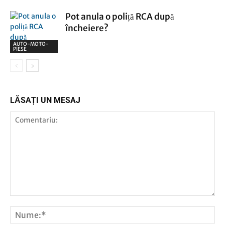
Pot anula o poliță RCA după
încheiere?
AUTO-MOTO-
PIESE
LĂSAȚI UN MESAJ