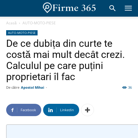
Acasă
AUTO-MOTO-PIESE
AUTO-MOTO-PIESE
De ce dubița din curte te
costă mai mult decât crezi.
Calculul pe care puțini
proprietari îl fac
De către
Apostol Mihai
-
36
Facebook
Linkedin