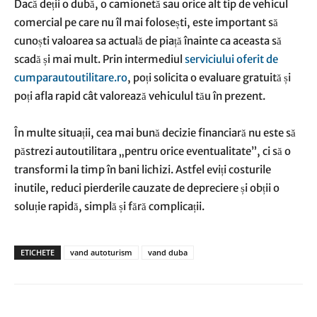
Dacă deții o dubă, o camionetă sau orice alt tip de vehicul
comercial pe care nu îl mai folosești, este important să
cunoști valoarea sa actuală de piață înainte ca aceasta să
scadă și mai mult. Prin intermediul
serviciului oferit de
cumparautoutilitare.ro
, poți solicita o evaluare gratuită și
poți afla rapid cât valorează vehiculul tău în prezent.
În multe situații, cea mai bună decizie financiară nu este să
păstrezi autoutilitara „pentru orice eventualitate”, ci să o
transformi la timp în bani lichizi. Astfel eviți costurile
inutile, reduci pierderile cauzate de depreciere și obții o
soluție rapidă, simplă și fără complicații.
ETICHETE
vand autoturism
vand duba