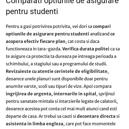
Comparati optiunile de asigurare
pentru studenti
Pentru a gasi potrivirea potrivita, vei dori sa
compari
optiunile de asigurare pentru studenti
analizand
ce
acopera efectiv fiecare plan
, cat costa si daca
functioneaza in tara-gazda.
Verifica durata politei
ca sa
te asigure ca protectia ta dureaza pe intreaga perioada a
schimbului, a stagiului sau a programului de studii.
Revizuieste cu atentie cerintele de eligibilitate
,
deoarece unele planuri sunt disponibile doar pentru
anumite varste, scoli sau tipuri de vize. Apoi compara
ingrijirea de urgenta, internarile in spital
, sprijinul
pentru sanatate mintala si intarzierile legate de calatorii,
deoarece acestea pot conta cel mai mult atunci cand esti
departe de casa. Ar trebui sa cauti si
decontare directa
si
asistenta in limba engleza
, care pot face momentele