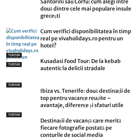
Santorini sau Corfu: cum alegi între
două dintre cele mai populare insule
grecești
Cum verifici disponibilitatea în timp
real pe vivaholidays.ro pentru un
hotel?
TURISM
Kusadasi Food Tour: De la kebab
TURISM
autentic la delicii stradale
TURISM
Ibiza vs. Tenerife: două destinații de
top pentru vacanțe reușite –
avantaje, diferențe și sfaturi utile
TURISM
Destinații de vacanță care merită
fiecare fotografie postată pe
conturile de social media