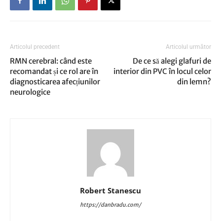
Articolul precedent
Articolul următor
RMN cerebral: când este
De ce să alegi glafuri de
recomandat și ce rol are în
interior din PVC în locul celor
diagnosticarea afecțiunilor
din lemn?
neurologice
Robert Stanescu
https://danbradu.com/