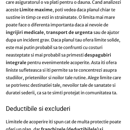
care asiguratorul o va plati pentru o dauna. Cand analizezi
aceste
Limite maxime
, poti vedea daca planul chiar te
sustine in timp ce esti in strainatate. O limita mai mare
poate face o diferenta importanta daca ai nevoie de
ingrijiri medicale
,
transport de urgenta
sau de ajutor
dupa un incident grav. Daca planul tau ofera limite solide,
este mai putin probabil sa te confrunti cu costuri
neasteptate si mai probabil sa primesti
despagubiri
integrale
pentru evenimentele acoperite. Asta iti ofera
liniste sufleteasca si iti permite sa te concentrezi asupra
studiilor, prieteniilor si noilor tale rutine. Alege limite care
se potrivesc destinatiei tale, nevoilor tale de sanatate si
duratei sederii, ca sa te simti protejat in comunitatea ta.
Deductibile si excluderi
Limitele de acoperire iti spun cat de multa protectie poate
oferi un plan, dar
franchizele (deductibilele) si