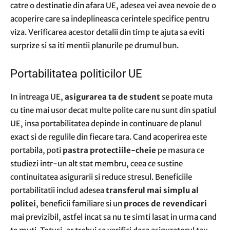
catre o destinatie din afara UE, adesea vei avea nevoie de o
acoperire care sa indeplineasca cerintele specifice pentru
viza. Verificarea acestor detalii din timp te ajuta sa eviti
surprize si sa iti mentii planurile pe drumul bun.
Portabilitatea politicilor UE
In intreaga UE,
asigurarea ta de student
se poate muta
cu tine mai usor decat multe polite care nu sunt din spatiul
UE, insa portabilitatea depinde in continuare de planul
exact si de regulile din fiecare tara. Cand acoperirea este
portabila, poti
pastra protectiile-cheie
pe masura ce
studiezi intr-un alt stat membru, ceea ce sustine
continuitatea asigurarii si reduce stresul. Beneficiile
portabilitatii includ adesea
transferul mai simplu al
politei
, beneficii familiare si un
proces de revendicari
mai previzibil, astfel incat sa nu te simti lasat in urma cand