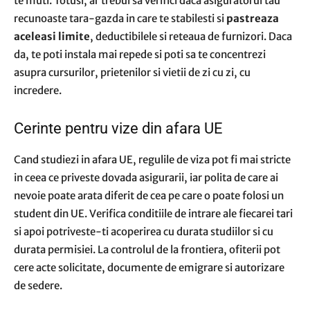
te muti. Totusi, ar trebui sa verifici daca asiguratorul tau
recunoaste tara-gazda in care te stabilesti si
pastreaza
aceleasi limite
, deductibilele si reteaua de furnizori. Daca
da, te poti instala mai repede si poti sa te concentrezi
asupra cursurilor, prietenilor si vietii de zi cu zi, cu
incredere.
Cerinte pentru vize din afara UE
Cand studiezi in afara UE, regulile de viza pot fi mai stricte
in ceea ce priveste dovada asigurarii, iar polita de care ai
nevoie poate arata diferit de cea pe care o poate folosi un
student din UE. Verifica conditiile de intrare ale fiecarei tari
si apoi potriveste-ti acoperirea cu durata studiilor si cu
durata permisiei. La controlul de la frontiera, ofiterii pot
cere acte solicitate, documente de emigrare si autorizare
de sedere.