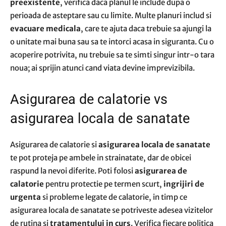
preexistente
, verifica daca planul le include dupa o
perioada de asteptare sau cu limite. Multe planuri includ si
evacuare medicala
, care te ajuta daca trebuie sa ajungi la
o unitate mai buna sau sa te intorci acasa in siguranta. Cu o
acoperire potrivita, nu trebuie sa te simti singur intr-o tara
noua; ai sprijin atunci cand viata devine imprevizibila.
Asigurarea de calatorie vs
asigurarea locala de sanatate
Asigurarea de calatorie si
asigurarea locala de sanatate
te pot proteja pe ambele in strainatate, dar de obicei
raspund la nevoi diferite. Poti folosi
asigurarea de
calatorie
pentru protectie pe termen scurt,
ingrijiri de
urgenta
si probleme legate de calatorie, in timp ce
asigurarea locala de sanatate se potriveste adesea vizitelor
de rutina si
tratamentului in curs
. Verifica fiecare politica