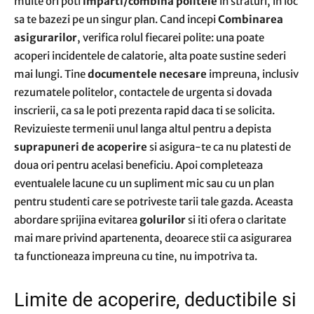
multe ori poti
imparti/combina politele
in straturi, in loc
sa te bazezi pe un singur plan. Cand incepi
Combinarea
asigurarilor
, verifica rolul fiecarei polite: una poate
acoperi incidentele de calatorie, alta poate sustine sederi
mai lungi. Tine
documentele necesare
impreuna, inclusiv
rezumatele politelor, contactele de urgenta si dovada
inscrierii, ca sa le poti prezenta rapid daca ti se solicita.
Revizuieste termenii unul langa altul pentru a depista
suprapuneri de acoperire
si asigura-te ca nu platesti de
doua ori pentru acelasi beneficiu. Apoi completeaza
eventualele lacune cu un supliment mic sau cu un plan
pentru studenti care se potriveste tarii tale gazda. Aceasta
abordare sprijina evitarea
golurilor
si iti ofera o claritate
mai mare privind apartenenta, deoarece stii ca asigurarea
ta functioneaza impreuna cu tine, nu impotriva ta.
Limite de acoperire, deductibile si