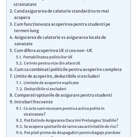
strainatate
Cand asigurarea de calatorie standard nu te mai
acopera
Cum functioneaza acoperirea pentru studenti pe
termen lung
Asigurarea de calatorie vs asigurarea locala de
sanatate
Cum difera acoperirea UE si cea non-UE
Portabilitatea politicilor UE
Cerinte pentru vize din afara UE
Cum sa combinati politicile pentru acoperire completa
Limite de acoperire, deductibile si excluderi
Limitele de acoperire explicate
Deductibile si excluderi
Comparati optiunile de asigurare pentru studenti
Intrebari frecvente
Ce acte sunt necesare pentru a activa polita in
strainatate?
Pot Extinde Asigurarea Daca Imi Prelungesc Studiile?
Se acopera sporturile de iarna sau activitatile de risc?
Pot plati prime de despagubiri pentru bagaje pierdute