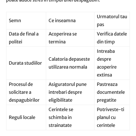
Urmatorul tau
Semn
Ce inseamna
pas
Data de final a
Acoperirea se
Verifica datele
politei
termina
din timp
Intreaba
Calatoria depaseste
despre
Durata studiilor
utilizarea normala
acoperire
extinsa
Procesul de
Asiguratorul pune
Pastreaza
solicitare a
intrebari despre
documentele
despagubirilor
eligibilitate
pregatite
Cerintele se
Potriveste-ti
Reguli locale
schimba in
planul cu
strainatate
cerintele