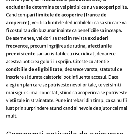
excluderile
determina ce vei plati si ce nu va acoperi polita.
Cand compari
limitele de acoperire (frante de
acoperire)
, verifica limitele deductibilelor ca sa stii care va
fi costul tau din buzunar inainte ca beneficiile sa inceapa.
De asemenea, vei dori sa treci in revista
excluderi
frecvente
, precum ingrijirea de rutina,
afectiunile
preexistente
sau activitatile cu risc ridicat, deoarece
acestea pot crea goluri in sprijin. Citeste cu atentie
conditiile de eligibilitate
, deoarece varsta, statutul de
inscriere si durata calatoriei pot influenta accesul. Daca
alegi un plan care se potriveste nevoilor tale, te vei simti
mai sigur si mai conectat, stiind ca acoperirea se potriveste
vietii tale in strainatate. Pune intrebari din timp, ca sa nu fii
luat prin surprindere atunci cand ai nevoie de ajutor cel mai
mult.