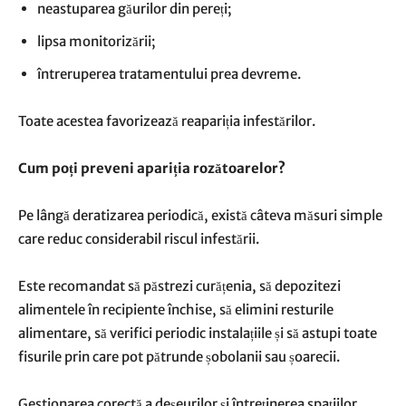
neastuparea găurilor din pereți;
lipsa monitorizării;
întreruperea tratamentului prea devreme.
Toate acestea favorizează reapariția infestărilor.
Cum poți preveni apariția rozătoarelor?
Pe lângă deratizarea periodică, există câteva măsuri simple
care reduc considerabil riscul infestării.
Este recomandat să păstrezi curățenia, să depozitezi
alimentele în recipiente închise, să elimini resturile
alimentare, să verifici periodic instalațiile și să astupi toate
fisurile prin care pot pătrunde șobolanii sau șoarecii.
Gestionarea corectă a deșeurilor și întreținerea spațiilor