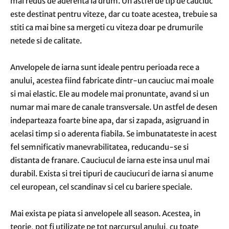
mai redus de aderenta la drum. Un astfel de tip de cauciuc
este destinat pentru viteze, dar cu toate acestea, trebuie sa
stiti ca mai bine sa mergeti cu viteza doar pe drumurile
netede si de calitate.
Anvelopele de iarna sunt ideale pentru perioada rece a
anului, acestea fiind fabricate dintr-un cauciuc mai moale
si mai elastic. Ele au modele mai pronuntate, avand si un
numar mai mare de canale transversale. Un astfel de desen
indeparteaza foarte bine apa, dar si zapada, asigruand in
acelasi timp si o aderenta fiabila. Se imbunatateste in acest
fel semnificativ manevrabilitatea, reducandu-se si
distanta de franare. Cauciucul de iarna este insa unul mai
durabil. Exista si trei tipuri de cauciucuri de iarna si anume
cel european, cel scandinav si cel cu bariere speciale.
Mai exista pe piata si anvelopele all season. Acestea, in
teorie, pot fi utilizate pe tot parcursul anului, cu toate