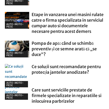
AUTO-MOTO-
PIESE
Etape in vanzarea unei masini rulate
catre o firma specializata in serviciul
AUTO-MOTO-
cumpar auto si documentele
PIESE
necesare pentru acest demers
Pompa de apă: când se schimbă
preventiv și ce semne arată că „se
AUTO-MOTO-
duce”?
PIESE
Ce soluții sunt recomandate pentru
protecția jantelor anodizate?
AUTO-MOTO-
PIESE
Care sunt serviciile prestate de
firmele specializate in reparatiile si
AUTO-MOTO-
PIESE
inlocuirea parbrizelor