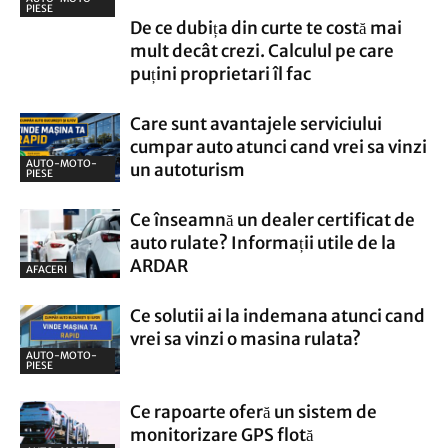
PIESE
De ce dubița din curte te costă mai
mult decât crezi. Calculul pe care
puțini proprietari îl fac
Care sunt avantajele serviciului
cumpar auto atunci cand vrei sa vinzi
AUTO-MOTO-
un autoturism
PIESE
Ce înseamnă un dealer certificat de
auto rulate? Informații utile de la
ARDAR
AFACERI
Ce solutii ai la indemana atunci cand
vrei sa vinzi o masina rulata?
AUTO-MOTO-
PIESE
Ce rapoarte oferă un sistem de
monitorizare GPS flotă