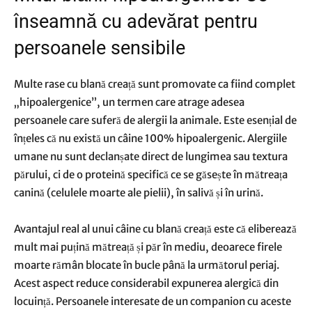
înseamnă cu adevărat pentru
persoanele sensibile
Multe rase cu blană creață sunt promovate ca fiind complet
„hipoalergenice”, un termen care atrage adesea
persoanele care suferă de alergii la animale. Este esențial de
înțeles că nu există un câine 100% hipoalergenic. Alergiile
umane nu sunt declanșate direct de lungimea sau textura
părului, ci de o proteină specifică ce se găsește în mătreața
canină (celulele moarte ale pielii), în salivă și în urină.
Avantajul real al unui câine cu blană creață este că eliberează
mult mai puțină mătreață și păr în mediu, deoarece firele
moarte rămân blocate în bucle până la următorul periaj.
Acest aspect reduce considerabil expunerea alergică din
locuință. Persoanele interesate de un companion cu aceste