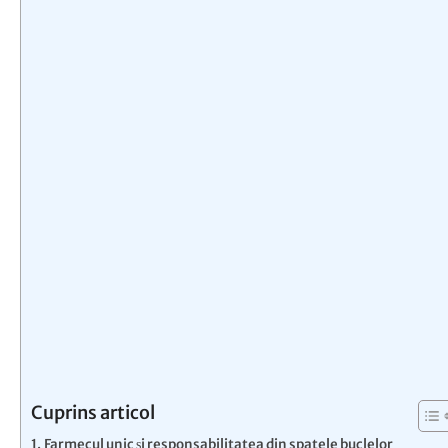
Cuprins articol
Farmecul unic și responsabilitatea din spatele buclelor