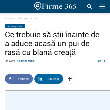
Acasă
Uncategorized
Uncategorized
Ce trebuie să știi înainte de
a aduce acasă un pui de
rasă cu blană creață
De către
Apostol Mihai
-
11
Facebook
Linkedin