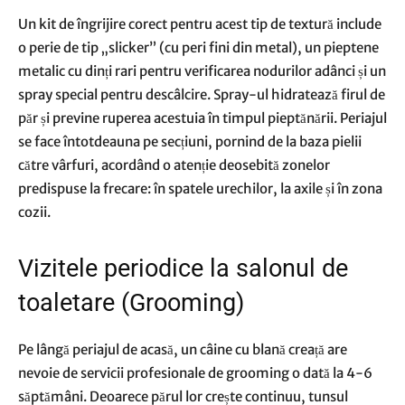
Un kit de îngrijire corect pentru acest tip de textură include
o perie de tip „slicker” (cu peri fini din metal), un pieptene
metalic cu dinți rari pentru verificarea nodurilor adânci și un
spray special pentru descâlcire. Spray-ul hidratează firul de
păr și previne ruperea acestuia în timpul pieptănării. Periajul
se face întotdeauna pe secțiuni, pornind de la baza pielii
către vârfuri, acordând o atenție deosebită zonelor
predispuse la frecare: în spatele urechilor, la axile și în zona
cozii.
Vizitele periodice la salonul de
toaletare (Grooming)
Pe lângă periajul de acasă, un câine cu blană creață are
nevoie de servicii profesionale de grooming o dată la 4-6
săptămâni. Deoarece părul lor crește continuu, tunsul