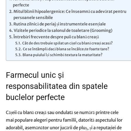
perfecte
Mitul blănii hipoalergenice: Ce înseamnă cu adevărat pentru
persoanele sensibile
Rutina zilnică de periaj și instrumentele esențiale
Vizitele periodice la salonul de toaletare (Grooming)
Întrebări frecvente despre puii cu blană creață
Cât de des trebuie spălat un cățel cu blană creață acasă?
Ce se întâmplă dacă blana se încâlcește foarte tare?
Blana puiului își schimbă textura la maturitate?
Farmecul unic și
responsabilitatea din spatele
buclelor perfecte
Cățeii cu blană creață sau ondulată se numără printre cele
mai populare alegeri pentru familii, datorită aspectului lor
adorabil, asemănător unor jucării de pluș, și a reputației de