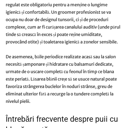
regulat este obligatoriu pentru a menține o lungime
igienică și confortabilă. Un groomer profesionist se va
ocupa nu doar de designul tunsorii, ci și de proceduri
complexe, cum ar fi curățarea canalului auditiv (unde părul
tinde să crească în exces și poate reține umiditate,
provocând otite) și toaletarea igienică a zonelor sensibile.
De asemenea, băile periodice realizate acasă sau la salon
necesită șamponare și hidratare cu balsamuri dedicate,
urmate de o uscare completă cu feonul în timp ce blana
este periată. Lăsarea blănii crețe să se usuce natural poate
favoriza strângerea buclelor în noduri strânse, greu de
eliminat ulterior fără a recurge la o tundere completă la
nivelul pielii.
Întrebări frecvente despre puii cu