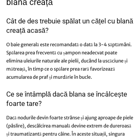
blană creață
Cât de des trebuie spălat un cățel cu blană
creață acasă?
O baie generală este recomandată o dată la 3-4 săptămâni.
Spălarea prea frecventă cu șampon neadecvat poate
elimina uleiurile naturale ale pielii, ducând la uscăciune și
mătreață, în timp ce o spălare prea rară favorizează
acumularea de praf și murdărie în bucle.
Ce se întâmplă dacă blana se încâlcește
foarte tare?
Dacă nodurile devin foarte strânse și ajung aproape de piele
(pâslire), descâlcirea manuală devine extrem de dureroasă
și traumatizantă pentru câine. În aceste situații, singura