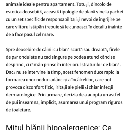
animale ideale pentru apartament. Totuși, dincolo de
estetica deosebită, această tipologie de blană vine la pachet
cu un set specific de responsabilități și nevoi de îngrijire pe
care viitorul stăpân trebuie să le cunoască în detaliu înainte
de a face pasul cel mare.
Spre deosebire de câinii cu blană scurtă sau dreaptă, firele
de păr ondulate nu cad singure pe podea atunci când se
desprind, ci rămân prinse în interiorul straturilor de blană.
Dacă nu se intervine la timp, acest fenomen duce rapid la
formarea unor noduri adânci și a încâlcelilor, care pot
provoca disconfort fizic, iritații ale pielii și chiar infecții
dermatologice. Prin urmare, decizia de a adopta un astfel
de pui înseamnă, implicit, asumarea unui program riguros
de toaletare.
Mitul blănii hipoalergenice: Ce