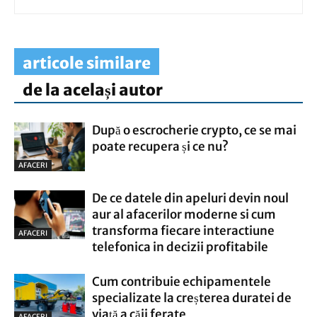
articole similare
de la același autor
După o escrocherie crypto, ce se mai
poate recupera și ce nu?
AFACERI
De ce datele din apeluri devin noul
aur al afacerilor moderne si cum
transforma fiecare interactiune
AFACERI
telefonica in decizii profitabile
Cum contribuie echipamentele
specializate la creșterea duratei de
viață a căii ferate
AFACERI