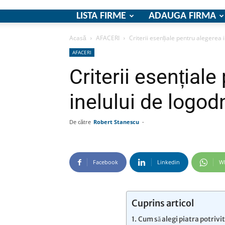
LISTA FIRME
ADAUGA FIRMA
Acasă
AFACERI
Criterii esențiale pentru alegerea
AFACERI
Criterii esențial
inelului de logo
De către
Robert Stanescu
-
Facebook
Linkedin
W
Cuprins articol
Cum să alegi piatra potrivi