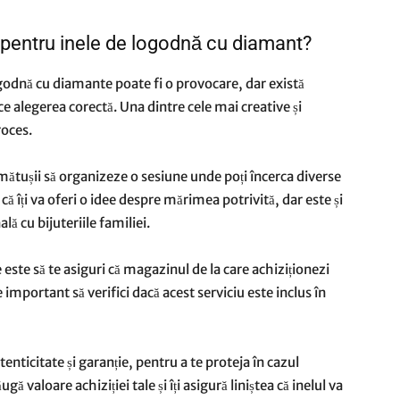
pentru inele de logodnă cu diamant?
godnă cu diamante poate fi o provocare, dar există
ce alegerea corectă. Una dintre cele mai creative și
roces.
ătușii să organizeze o sesiune unde poți încerca diverse
 că îți va oferi o idee despre mărimea potrivită, dar este și
ă cu bijuteriile familiei.
e este să te asiguri că magazinul de la care achiziționezi
e important să verifici dacă acest serviciu este inclus în
tenticitate și garanție, pentru a te proteja în cazul
ă valoare achiziției tale și îți asigură liniștea că inelul va