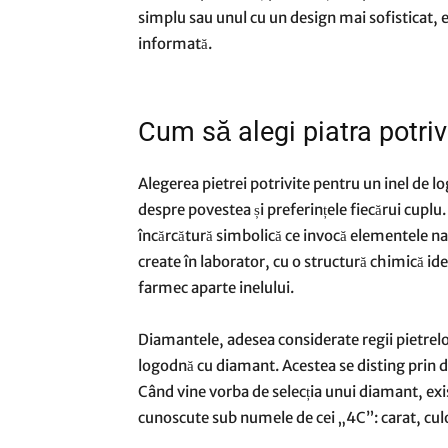
simplu sau unul cu un design mai sofisticat, es
informată.
Cum să alegi piatra potriv
Alegerea pietrei potrivite pentru un inel de 
despre povestea și preferințele fiecărui cuplu.
încărcătură simbolică ce invocă elementele natu
create în laborator, cu o structură chimică ide
farmec aparte inelului.
Diamantele, adesea considerate regii pietrelo
logodnă cu diamant. Acestea se disting prin du
Când vine vorba de selecția unui diamant, exist
cunoscute sub numele de cei „4C”: carat, culoa