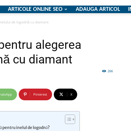
ARTICOLE ONLINE SEO
ADAUGA ARTICOL
I
 inelului de logodnă cu diamant
firme
e pentru alegerea
dnă cu diamant
266
si
hatsApp
Pinterest
X
comunicate
tă pentru inelul de logodnă?