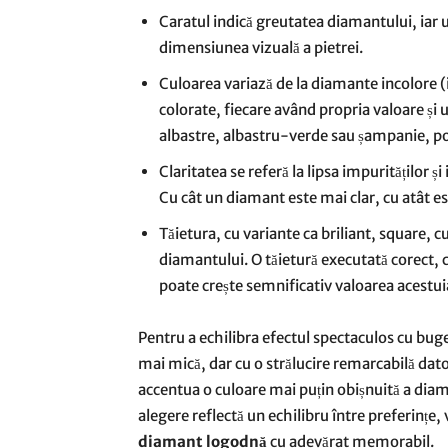
Caratul indică greutatea diamantului, iar 
dimensiunea vizuală a pietrei.
Culoarea variază de la diamante incolore (i
colorate, fiecare având propria valoare și 
albastre, albastru-verde sau șampanie, pot
Claritatea se referă la lipsa impurităților 
Cu cât un diamant este mai clar, cu atât e
Tăietura, cu variante ca briliant, square, c
diamantului. O tăietură executată corect, ca
poate crește semnificativ valoarea acestui
Pentru a echilibra efectul spectaculos cu bu
mai mică, dar cu o strălucire remarcabilă dator
accentua o culoare mai puțin obișnuită a diama
alegere reflectă un echilibru între preferințe,
diamant logodnă
cu adevărat memorabil.