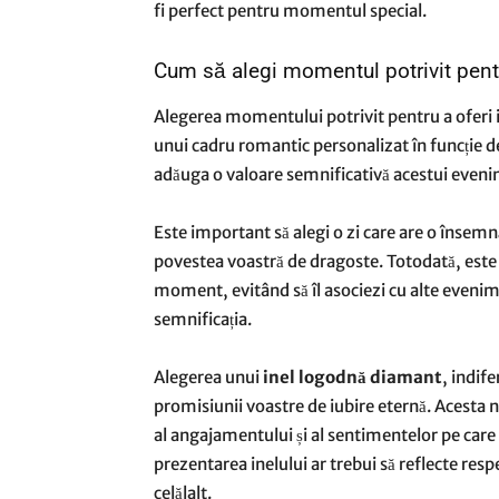
fi perfect pentru momentul special.
Cum să alegi momentul potrivit pentr
Alegerea momentului potrivit pentru a oferi i
unui cadru romantic personalizat în funcție d
adăuga o valoare semnificativă acestui eveni
Este important să alegi o zi care are o înse
povestea voastră de dragoste. Totodată, este e
moment, evitând să îl asociezi cu alte evenim
semnificația.
Alegerea unui
inel logodnă diamant
, indife
promisiunii voastre de iubire eternă. Acesta 
al angajamentului și al sentimentelor pe care le
prezentarea inelului ar trebui să reflecte respe
celălalt.