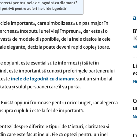
orectă pentru inele de logodnă cu diamant?
potrivit pentru a oferi inelul de logodnă?
a
de
ecizie importantă, care simbolizează un pas major în
B
archează începutul unei vieți împreună, dar este și o
1
astă de modele disponibile, de la inele clasice la cele
ale elegante, decizia poate deveni rapid copleșitoare.
Al
presa
opțiuni, este esențial să te informezi și să iei în
L
ând, este important să cunoști preferințele partenerului
e
aceste
inele de logodnă cu diamant
sunt un simbol al
PR
itatea și stilul persoanei care îl va purta.
C
. Există opțiuni frumoase pentru orice buget, iar alegerea
u
asupra cuplului este la fel de importantă.
Me
i despre diferitele tipuri de tăieturi, claritatea și
in care este făcut inelul. Fie că optezi pentru un inel
C