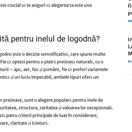
te crucial să te asiguri că alegerea ta este una
f
p
Al
ită pentru inelul de logodnă?
I
L
M
logodnă este o decizie semnificativă, care spune multe
 Fie că optezi pentru o piatră prețioasă naturală, cu o
Pr
rii – apă, aer, foc și pământ, fie că preferi variantele
ntică și un luciu impecabil, ambele tipuri oferă un
r prețioase, sunt o alegere populară pentru inele de
ritatea, structura, raritatea și valoarea lor excepțională.
ă patru criterii principale de luat în considerare,
re, claritate și tăietură.