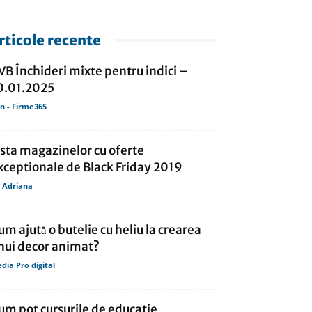
rticole recente
VB Închideri mixte pentru indici –
0.01.2025
in - Firme365
ista magazinelor cu oferte
xceptionale de Black Friday 2019
 Adriana
um ajută o butelie cu heliu la crearea
nui decor animat?
dia Pro digital
um pot cursurile de educatie