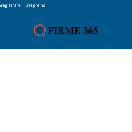
nregistrare
Despre noi
Firme
365,
Catalog