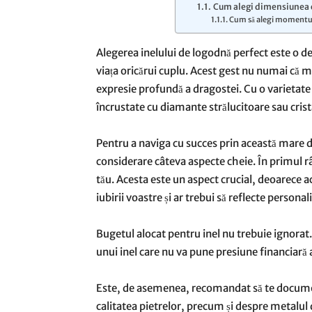
Cum alegi dimensiunea c
Cum să alegi momentul 
Alegerea inelului de logodnă perfect este o d
viața oricărui cuplu. Acest gest nu numai că m
expresie profundă a dragostei. Cu o varietate v
încrustate cu diamante strălucitoare sau crist
Pentru a naviga cu succes prin această mare de 
considerare câteva aspecte cheie. În primul r
tău. Acesta este un aspect crucial, deoarece 
iubirii voastre și ar trebui să reflecte personal
Bugetul alocat pentru inel nu trebuie ignorat
unui inel care nu va pune presiune financiară 
Este, de asemenea, recomandat să te documentez
calitatea pietrelor, precum și despre metalul d