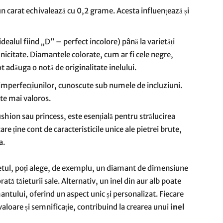
un carat echivalează cu 0,2 grame. Acesta influențează și
dealul fiind „D” – perfect incolore) până la varietăți
unicitate. Diamantele colorate, cum ar fi cele negre,
 adăuga o notă de originalitate inelului.
și imperfecțiunilor, cunoscute sub numele de incluziuni.
ste mai valoros.
ushion sau princess, este esențială pentru strălucirea
re ține cont de caracteristicile unice ale pietrei brute,
a.
getul, poți alege, de exemplu, un diamant de dimensiune
ată tăieturii sale. Alternativ, un inel din aur alb poate
ntului, oferind un aspect unic și personalizat. Fiecare
 valoare și semnificație, contribuind la crearea unui
inel