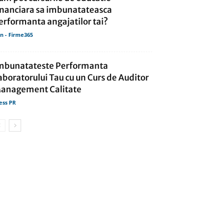
inanciara sa imbunatateasca
erformanta angajatilor tai?
in - Firme365
mbunatateste Performanta
aboratorului Tau cu un Curs de Auditor
anagement Calitate
ess PR