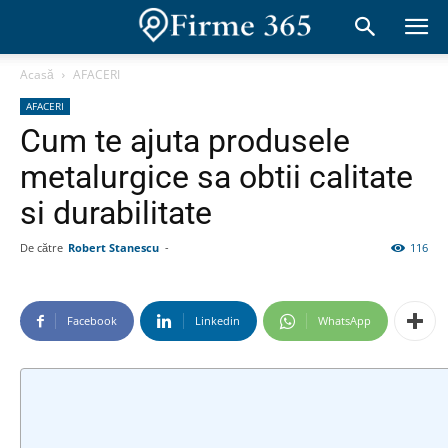
Acasă
AFACERI
AFACERI
Cum te ajuta produsele
metalurgice sa obtii calitate
si durabilitate
De către
Robert Stanescu
-
116
Facebook
Linkedin
WhatsApp