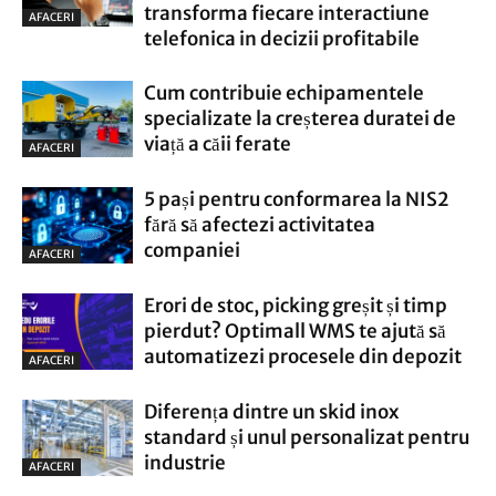
transforma fiecare interactiune
AFACERI
telefonica in decizii profitabile
Cum contribuie echipamentele
specializate la creșterea duratei de
viață a căii ferate
AFACERI
5 pași pentru conformarea la NIS2
fără să afectezi activitatea
companiei
AFACERI
Erori de stoc, picking greșit și timp
pierdut? Optimall WMS te ajută să
automatizezi procesele din depozit
AFACERI
Diferența dintre un skid inox
standard și unul personalizat pentru
industrie
AFACERI