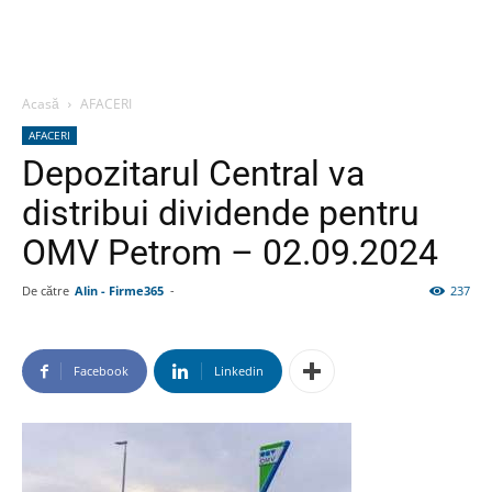
Acasă
AFACERI
AFACERI
Depozitarul Central va
distribui dividende pentru
OMV Petrom – 02.09.2024
De către
Alin - Firme365
-
237
Facebook
Linkedin