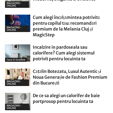
MAGAZINE-
ONLINE
Cum alegi încălțămintea potrivită
pentru copilul tău: recomandări
MAGAZINE-
premium de la Melania Cluj și
ONLINE
MagicStep
Incalzire in pardoseala sau
calorifere? Cum alegi sistemul
potrivit pentru locuinta ta
Casa Si Gradina
Cătălin Botezatu, Luxul Autentic și
Noua Generație de Fashion Premium
MAGAZINE-
din București
ONLINE
De ce sa alegi un calorifer de baie
portprosop pentru locuinta ta
MAGAZINE-
ONLINE