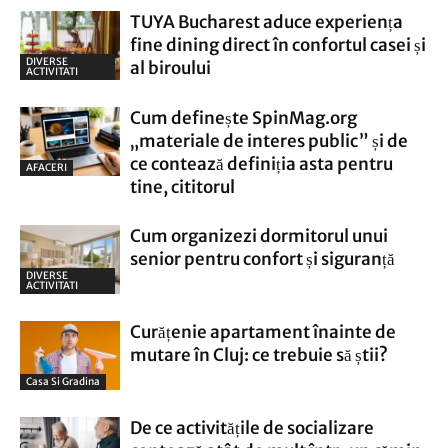
TUYA Bucharest aduce experiența
fine dining direct în confortul casei și
DIVERSE
al biroului
ACTIVITATI
Cum definește SpinMag.org
„materiale de interes public” și de
ce contează definiția asta pentru
AFACERI
tine, cititorul
Cum organizezi dormitorul unui
senior pentru confort și siguranță
DIVERSE
ACTIVITATI
Curățenie apartament înainte de
mutare în Cluj: ce trebuie să știi?
Casa Si Gradina
De ce activitățile de socializare