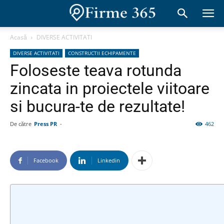
Acasă
DIVERSE ACTIVITATI
DIVERSE ACTIVITATI
CONSTRUCTII ECHIPAMENTE
Foloseste teava rotunda
zincata in proiectele viitoare
si bucura-te de rezultate!
De către
Press PR
-
462
Facebook
Linkedin