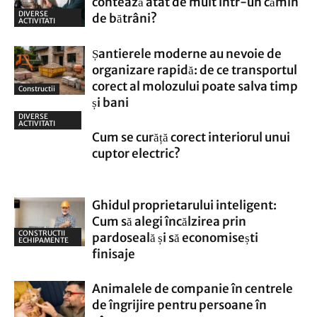
contează atât de mult într-un cămin
DIVERSE
de bătrâni?
ACTIVITATI
Șantierele moderne au nevoie de
organizare rapidă: de ce transportul
corect al molozului poate salva timp
Constructii
și bani
DIVERSE
ACTIVITATI
Cum se curăță corect interiorul unui
cuptor electric?
Ghidul proprietarului inteligent:
Cum să alegi încălzirea prin
CONSTRUCTII
pardoseală și să economisești
ECHIPAMENTE
finisaje
Animalele de companie în centrele
de îngrijire pentru persoane în