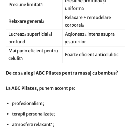
Presiune profundă și
Presiune limitată
uniformă
Relaxare + remodelare
Relaxare generală
corporală
Lucrează superficial și
Acționează intens asupra
profund
țesuturilor
Mai puțin eficient pentru
Foarte eficient anticelulitic
celulită
De ce să alegi ABC Pilates pentru masaj cu bambus?
La
ABC Pilates
, punem accent pe:
profesionalism;
terapii personalizate;
atmosferă relaxantă;