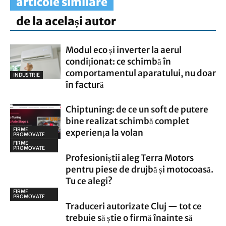
articole similare
de la același autor
Modul eco și inverter la aerul
condiționat: ce schimbă în
comportamentul aparatului, nu doar
INDUSTRIE
în factură
Chiptuning: de ce un soft de putere
bine realizat schimbă complet
FIRME
experiența la volan
PROMOVATE
FIRME
PROMOVATE
Profesioniștii aleg Terra Motors
pentru piese de drujbă și motocoasă.
Tu ce alegi?
FIRME
PROMOVATE
Traduceri autorizate Cluj — tot ce
trebuie să știe o firmă înainte să