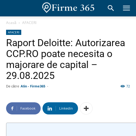
Acasă
AFACERI
AFACERI
Raport Deloitte: Autorizarea
CCP.RO poate necesita o
majorare de capital –
29.08.2025
De către
Alin - Firme365
-
72
Facebook
Linkedin