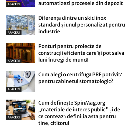
automatizezi procesele din depozit
AFACERI
Diferența dintre un skid inox
standard și unul personalizat pentru
industrie
AFACERI
Ponturi pentru proiecte de
construcții eficiente care îți pot salva
luni întregi de muncă
AFACERI
Cum alegi o centrifugă PRF potrivită
pentru cabinetul stomatologic?
AFACERI
Cum definește SpinMag.org
„materiale de interes public” și de
ce contează definiția asta pentru
AFACERI
tine, cititorul