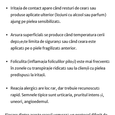
Iritația de contact apare când resturi de ceară sau
produse aplicate ulterior (loțiuni cu alcool sau parfum)
ajung pe pielea sensibilizată.
Arsura superficială se produce când temperatura cerii
depășește limita de siguranță sau când ceara este
aplicată pe o piele fragilizată anterior.
Foliculita (inflamația foliculilor piloși) este mai frecventă
în zonele cu transpirație ridicată sau la clienții cu pielea
predispusă la iritații.
Reacția alergică are loc rar, dar trebuie recunoscută
rapid. Semnele tipice sunt urticaria, pruritul intens și,
uneori, angioedemul.
Fiecare dintre aceste reacții urmează un protocol diferit de