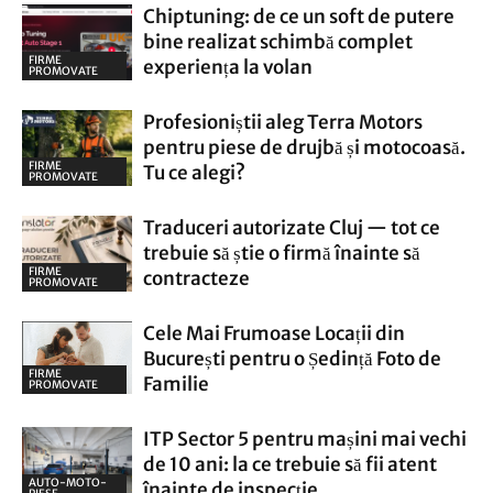
Chiptuning: de ce un soft de putere
bine realizat schimbă complet
FIRME
experiența la volan
PROMOVATE
Profesioniștii aleg Terra Motors
pentru piese de drujbă și motocoasă.
FIRME
Tu ce alegi?
PROMOVATE
Traduceri autorizate Cluj — tot ce
trebuie să știe o firmă înainte să
FIRME
contracteze
PROMOVATE
Cele Mai Frumoase Locații din
București pentru o Ședință Foto de
FIRME
Familie
PROMOVATE
ITP Sector 5 pentru mașini mai vechi
de 10 ani: la ce trebuie să fii atent
AUTO-MOTO-
înainte de inspecție