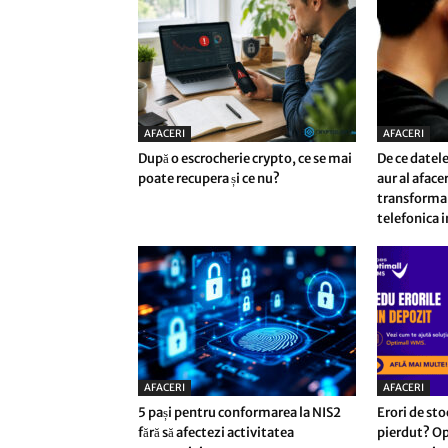
AFACERI
AFACERI
După o escrocherie crypto, ce se mai
De ce datele
poate recupera și ce nu?
aur al afac
transforma 
telefonica i
AFACERI
AFACERI
5 pași pentru conformarea la NIS2
Erori de sto
fără să afectezi activitatea
pierdut? Op