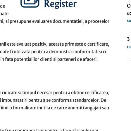
O
 de
a
poate
uni, si presupune evaluarea documentatiei, a proceselor
St
3
 este evaluat pozitiv, aceasta primeste o certificare,
Em
 poate fi utilizata pentru a demonstra conformitatea cu
n fata potentialilor clienti si parteneri de afaceri.
e ridicate si timpul necesar pentru a obtine certificarea,
si imbunatatiri pentru a se conforma standardelor. De
iind o formalitate inutila de catre anumiti angajati sau
te fi un pas important pentru a face afacerile mai