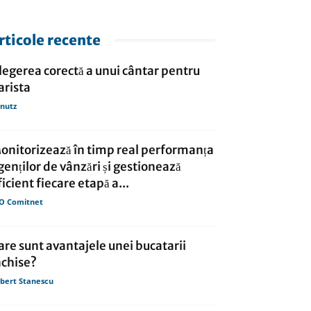
rticole recente
legerea corectă a unui cântar pentru
arista
nutz
onitorizează în timp real performanța
genților de vânzări și gestionează
ficient fiecare etapă a...
O Comitnet
are sunt avantajele unei bucatarii
nchise?
bert Stanescu