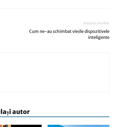
Articolul următor
Cum ne-au schimbat viețile dispozitivele
inteligente
elași autor