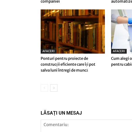
companiei
automatizez
AFACERI
AFACERI
Ponturi pentru proiecte de
Cum alegi o
construcții eficiente care îți pot
pentru cab
salva luni întregi de muncă
LĂSAȚI UN MESAJ