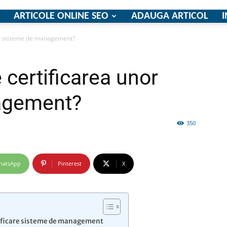
ARTICOLE ONLINE SEO
ADAUGA ARTICOL
I
nor sisteme de management?
firme
 certificarea unor
agement?
350
si
hatsApp
Pinterest
X
comunicate
rtificare sisteme de management