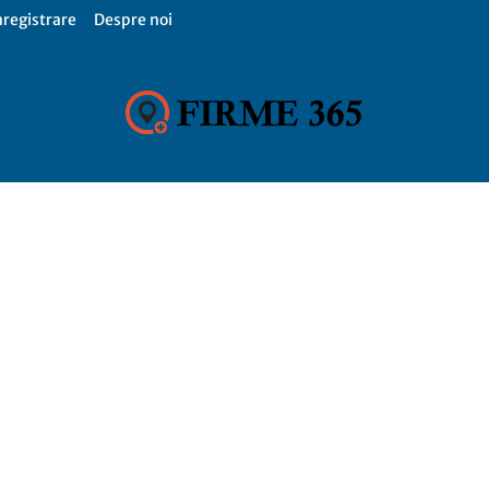
nregistrare
Despre noi
Firme
365,
Catalog