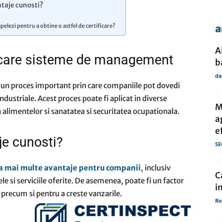
ntaje cunosti?
apelezi pentru a obtine o astfel de certificare?
a
de
A
ificare sisteme de management
b
da
un proces important prin care companiile pot dovedi
ndustriale. Acest proces poate fi aplicat in diverse
presa
M
alimentelor si sanatatea si securitatea ocupationala.
a
e
je cunosti?
SE
a mai multe avantaje pentru companii
, inclusiv
C
ele si serviciile oferite. De asemenea, poate fi un factor
i
, precum si pentru a creste vanzarile.
Ro