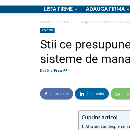
LISTA FIRME
ADAUGA FIRMA
Acasă
AFACERI
Stii ce presupune certificarea u
AFACERI
Stii ce presupune
sisteme de man
De către
Press PR
-
Facebook
Linkedin
W
Cuprins articol
Afla aici tot despre ce