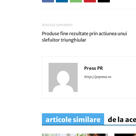
Articolul precedent
Produse fine rezultate prin actiunea unui
slefuitor triunghiular
Press PR
http://prpress.ro
articole similare
de la ac