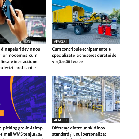
AFACERI
 din apeluri devin noul
Cum contribuie echipamentele
erilor moderne si cum
specializate la creșterea duratei de
fiecare interactiune
viață a căii ferate
n decizii profitabile
AFACERI
c, picking greșit și timp
Diferența dintre un skid inox
timall WMS te ajută să
standard și unul personalizat