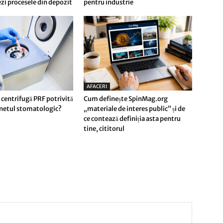
i procesele din depozit
pentru industrie
AFACERI
 centrifugă PRF potrivită
Cum definește SpinMag.org
inetul stomatologic?
„materiale de interes public” și de
ce contează definiția asta pentru
tine, cititorul