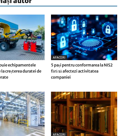
elași autor
AFACERI
buie echipamentele
5 pași pentru conformarea la NIS2
 la creșterea duratei de
fără să afectezi activitatea
ferate
companiei
AFACERI