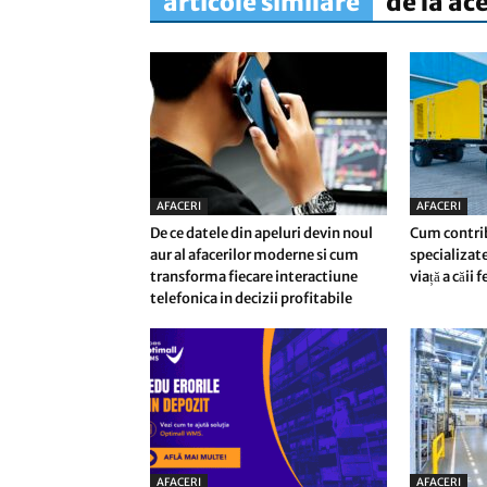
articole similare
de la ac
AFACERI
AFACERI
De ce datele din apeluri devin noul
Cum contri
aur al afacerilor moderne si cum
specializate
transforma fiecare interactiune
viață a căii 
telefonica in decizii profitabile
AFACERI
AFACERI