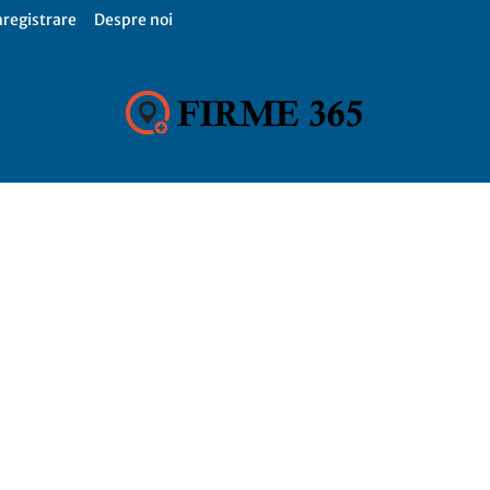
nregistrare
Despre noi
Firme
365,
Catalog