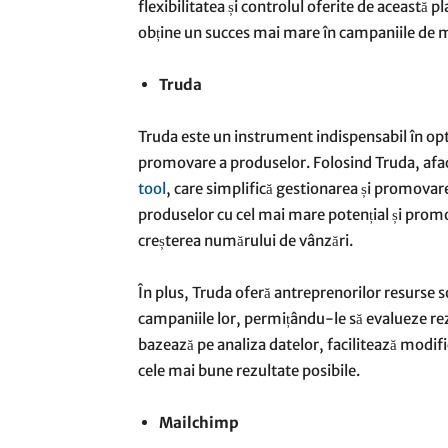
flexibilitatea și controlul oferite de această p
obține un succes mai mare în campaniile de 
Truda
Truda este un instrument indispensabil în opti
promovare a produselor. Folosind Truda, afac
tool
, care simplifică gestionarea și promovar
produselor cu cel mai mare potențial și promo
creșterea numărului de vânzări.
În plus, Truda oferă antreprenorilor resurse so
campaniile lor, permițându-le să evalueze rezu
bazează pe analiza datelor, facilitează modific
cele mai bune rezultate posibile.
Mailchimp