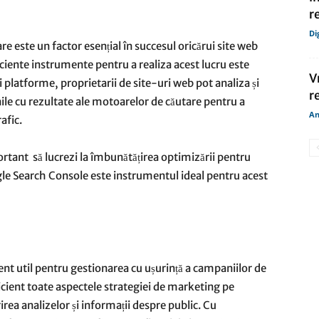
r
Di
e este un factor esențial în succesul oricărui site web
ciente instrumente pentru a realiza acest lucru este
V
 platforme, proprietarii de site-uri web pot analiza și
r
nile cu rezultate ale motoarelor de căutare pentru a
An
afic.
ortant să lucrezi la îmbunătățirea optimizării pentru
gle Search Console este instrumentul ideal pentru acest
t util pentru gestionarea cu ușurință a campaniilor de
icient toate aspectele strategiei de marketing pe
rea analizelor și informații despre public. Cu