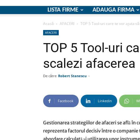
LISTA FIRME
ADAUGA FIRMA
Acasă
AFACERI
TOP 5 Tool-uri care te vor ajuta să
AFACERI
TOP 5 Tool-uri car
scalezi afacerea
De către
Robert Stanescu
-
Facebook
Linkedin
W
Gestionarea strategiilor de afaceri se află î
reprezenta factorul decisiv între o companie t
abordare calculată și utilizarea unor instrume