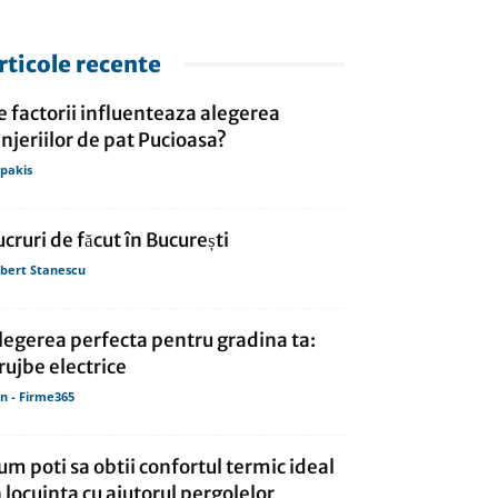
rticole recente
e factorii influenteaza alegerea
enjeriilor de pat Pucioasa?
lipakis
ucruri de făcut în București
bert Stanescu
legerea perfecta pentru gradina ta:
rujbe electrice
in - Firme365
um poti sa obtii confortul termic ideal
n locuinta cu ajutorul pergolelor