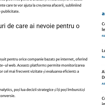
e care te vor ajuta la creșterea afacerii, subliniind
 publicitate.
a
de
C
uri de care ai nevoie pentru o
l
fi
presa
L
Ro
țuit pentru orice companie bazată pe internet, oferind
site-ul web. Această platformă permite monitorizarea
lor cel mai frecvent vizitate și evaluarea eficientă a
A
D
Al
ytics, poți lua decizii strategice și îți poți îmbunătăți
 conversie.
C
i