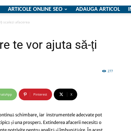
ARTICOLE ONLINE SEO
ADAUGA ARTICOL
I
-ți scalezi afacerea
firme
e te vor ajuta să-ți
277
si
hatsApp
Pinterest
X
comunicate
n continuă schimbare, iar instrumentele adecvate pot
ipică și una prosperă. Extinderea afacerii necesită o
nte potrivite pentru analiză și îmbunătățire. În acest