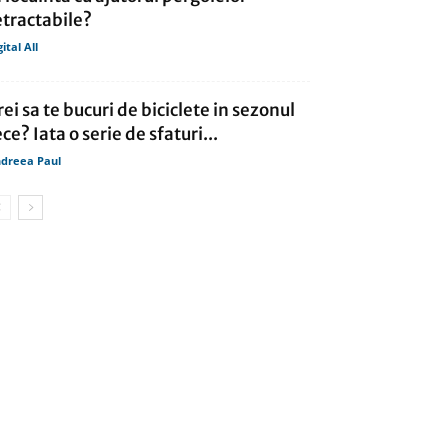
etractabile?
gital All
rei sa te bucuri de biciclete in sezonul
ece? Iata o serie de sfaturi...
dreea Paul