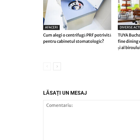
AFACERI
DIVERSE ACTI
Cum alegi o centrifugă PRF potrivită
TUYA Bucha
pentru cabinetul stomatologic?
fine dining 
și al biroulu
LĂSAȚI UN MESAJ