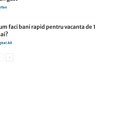
efan
um faci bani rapid pentru vacanta de 1
ai?
gital All