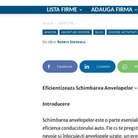
LISTA FIRME
ADAUGA FIRMA
Acasă
AFACERI
AFACERI
ANUNTURI DIVERSE
BLOG
DIVERSE ACTIVITATI
De către
Robert Stanescu
-
Facebook
Linkedin
W
Eficientizează Schimbarea Anvelopelor –
Introducere
Schimbarea anvelopelor este o parte esențială a
eficiența conducătorului auto. Fie că te pregăt
nevoie să înlocuiești anvelopele uzate, un pr