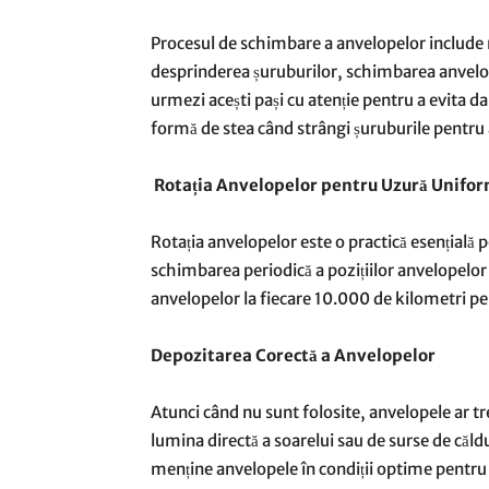
Procesul de schimbare a anvelopelor include m
desprinderea șuruburilor, schimbarea anvelope
urmezi acești pași cu atenție pentru a evita 
formă de stea când strângi șuruburile pentru 
Rotația Anvelopelor pentru Uzură Unifo
Rotația anvelopelor este o practică esențială
schimbarea periodică a pozițiilor anvelopelor 
anvelopelor la fiecare 10.000 de kilometri pen
Depozitarea Corectă a Anvelopelor
Atunci când nu sunt folosite, anvelopele ar tr
lumina directă a soarelui sau de surse de căld
menține anvelopele în condiții optime pentru u