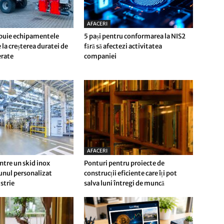
AFACERI
buie echipamentele
5 pași pentru conformarea la NIS2
 la creșterea duratei de
fără să afectezi activitatea
ferate
companiei
AFACERI
ntre un skid inox
Ponturi pentru proiecte de
 unul personalizat
construcții eficiente care îți pot
strie
salva luni întregi de muncă