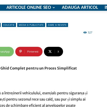
ARTICOLE ONLINE SEO
ADAUGA ARTICOL
I
EDUCATIE
MEDIA SI PUBLICITATE
ZIARE SI REVISTE
firme
527
hatsApp
Pinterest
X
si
 Ghid Complet pentru un Proces Simplificat
 întreținerii vehiculului, esențială pentru siguranța și
comunicate
ești pentru sezonul rece sau cald, sau pur și simplu ai
oces de schimbare eficient al anvelopelor poate