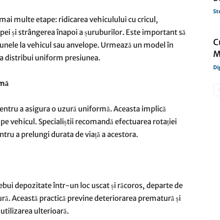
St
ai multe etape: ridicarea vehiculului cu cricul,
i și strângerea înapoi a șuruburilor. Este important să
C
daunele la vehicul sau anvelope. Urmează un model în
M
a distribui uniform presiunea.
Di
rmă
 pentru a asigura o uzură uniformă. Aceasta implică
pe vehicul. Specialiștii recomandă efectuarea rotației
tru a prelungi durata de viață a acestora.
ebui depozitate într-un loc uscat și răcoros, departe de
ură. Această practică previne deteriorarea prematură și
tilizarea ulterioară.