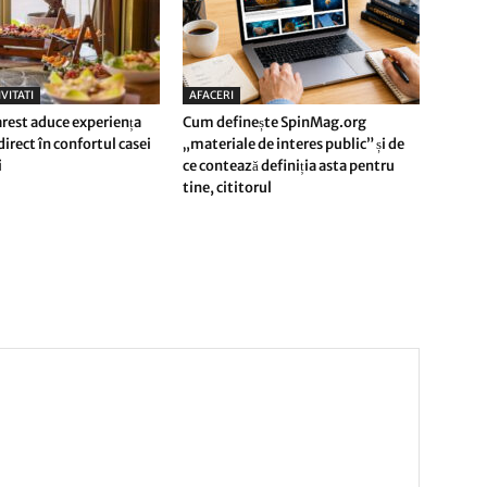
VITATI
AFACERI
rest aduce experiența
Cum definește SpinMag.org
direct în confortul casei
„materiale de interes public” și de
i
ce contează definiția asta pentru
tine, cititorul