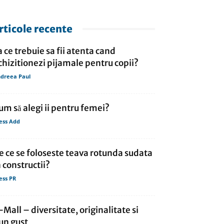
rticole recente
a ce trebuie sa fii atenta cand
chizitionezi pijamale pentru copii?
dreea Paul
um să alegi ii pentru femei?
ess Add
e ce se foloseste teava rotunda sudata
n constructii?
ess PR
-Mall – diversitate, originalitate si
un gust