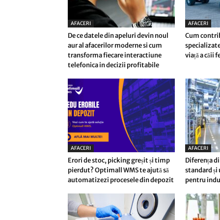
AFACERI
AFACERI
De ce datele din apeluri devin noul
Cum contri
aur al afacerilor moderne si cum
specializate
transforma fiecare interactiune
viață a căii 
telefonica in decizii profitabile
AFACERI
AFACERI
Erori de stoc, picking greșit și timp
Diferența di
pierdut? Optimall WMS te ajută să
standard și
automatizezi procesele din depozit
pentru indu