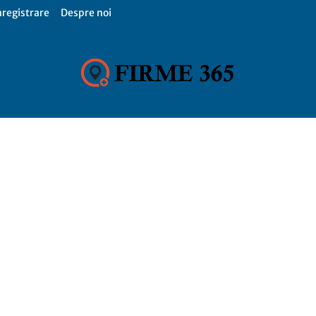
nregistrare
Despre noi
Firme
365,
Catalog