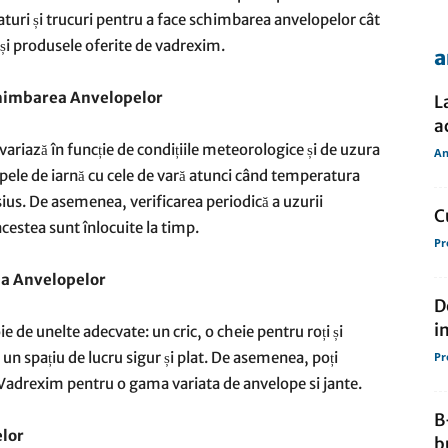
faturi și trucuri pentru a face schimbarea anvelopelor cât
e și produsele oferite de vadrexim.
a
de
himbarea Anvelopelor
L
a
riază în funcție de condițiile meteorologice și de uzura
An
ele de iarnă cu cele de vară atunci când temperatura
us. De asemenea, verificarea periodică a uzurii
presa
C
acestea sunt înlocuite la timp.
Pr
a Anvelopelor
D
i
e de unelte adecvate: un cric, o cheie pentru roți și
a un spațiu de lucru sigur și plat. De asemenea, poți
Pr
Vadrexim pentru o gama variata de anvelope si jante.
B
elor
b