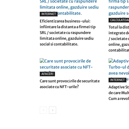
INTERNET
CALCULATOA
Eficientizarea business-ului:
infiintare la distanta a firmei tip
Totul la dis
SRL / societate cu raspundere
integrate de
limitata online, gazduire sediu
/ societate
social si contabilitate.
online, gazd
contabilita
AFACERI
INTERNET
Care sunt provocările de securitate
asociate cu NFT-urile?
Adaptive St
de care Mul
Cum a revol