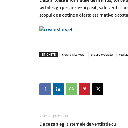
Daca ai toate informatiile de mai sus, tot ce tr
webdesign pe care le-ai gasit, sa le verifici por
scopul de a obtine o oferta estimativa a costu
ETICHETE
creare site web
creare website
realiz
Articolul precedent
De ce sa alegi sistemele de ventilatie cu