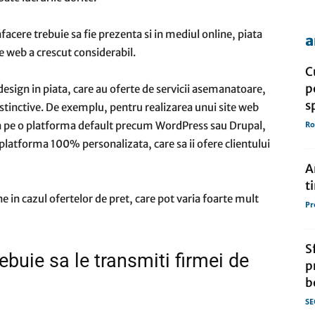
afacere trebuie sa fie prezenta si in mediul online, piata
a
de
te web a crescut considerabil.
C
p
esign in piata, care au oferte de servicii asemanatoare,
s
distinctive. De exemplu, pentru realizarea unui site web
ca pe o platforma default precum WordPress sau Drupal,
Ro
presa
o platforma 100% personalizata, care sa ii ofere clientului
A
t
e in cazul ofertelor de pret, care pot varia foarte mult
Pr
S
ebuie sa le transmiti firmei de
p
b
SE