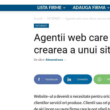
LISTA FIRME
ADAUGA FIRMA
Acasă
INTERNET
Agentii web care ofera servicii d
INTERNET
Agentii web care 
crearea a unui s
De către
Alexandraaa
-
Facebook
Linkedin
W
Website-ul a devenit o necesitate pentru orice
clientilor servicii ori produse. Clientii sau cel
de aici incep sa caute firme care le pot oferii t