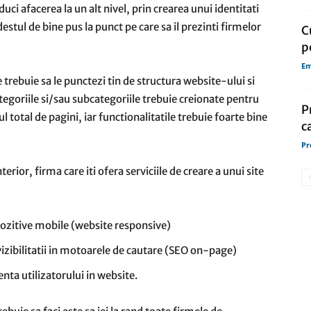
duci afacerea la un alt nivel, prin crearea unui identitati
destul de bine pus la punct pe care sa il prezinti firmelor
C
p
Em
trebuie sa le punctezi tin de structura website-ului si
ategoriile si/sau subcategoriile trebuie creionate pentru
P
 total de pagini, iar functionalitatile trebuie foarte bine
c
Pr
ior, firma care iti ofera serviciile de creare a unui site
pozitive mobile (website responsive)
izibilitatii in motoarele de cautare (SEO on-page)
nta utilizatorului in website.