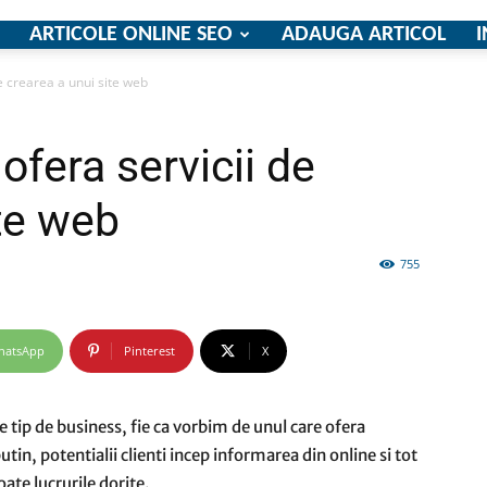
ARTICOLE ONLINE SEO
ADAUGA ARTICOL
I
e crearea a unui site web
firme
ofera servicii de
ite web
755
si
hatsApp
Pinterest
X
comunicate
 tip de business, fie ca vorbim de unul care ofera
 putin, potentialii clienti incep informarea din online si tot
oate lucrurile dorite.