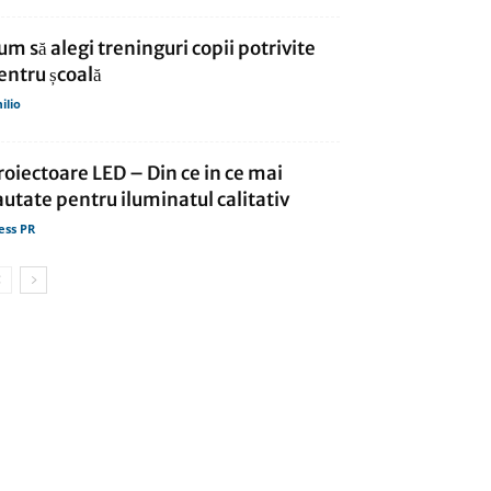
um să alegi treninguri copii potrivite
entru școală
ilio
roiectoare LED – Din ce in ce mai
autate pentru iluminatul calitativ
ess PR