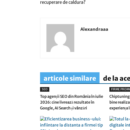
recuperare de caldura?
Alexandraaa
articole similare
de la ac
SEO
FIRME PROM
Top agenții SEO din România în iulie
Chiptuning:
2026: cine livrează rezultate în
bine realiz
Google, AI Search și vânzări
experiența 