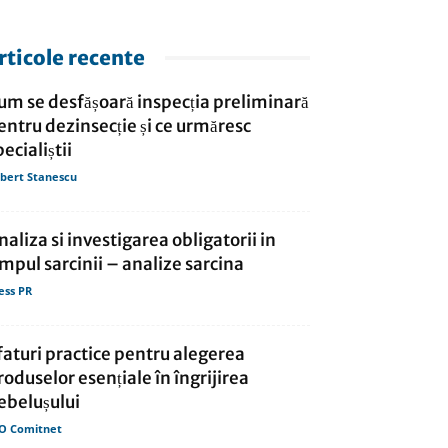
rticole recente
um se desfășoară inspecția preliminară
entru dezinsecție și ce urmăresc
pecialiștii
bert Stanescu
naliza si investigarea obligatorii in
impul sarcinii – analize sarcina
ess PR
faturi practice pentru alegerea
roduselor esențiale în îngrijirea
ebelușului
O Comitnet