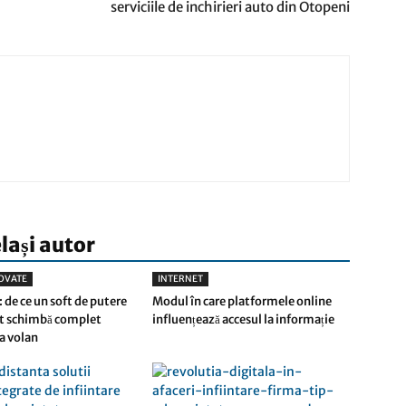
serviciile de inchirieri auto din Otopeni
elași autor
OVATE
INTERNET
 de ce un soft de putere
Modul în care platformele online
at schimbă complet
influențează accesul la informație
la volan