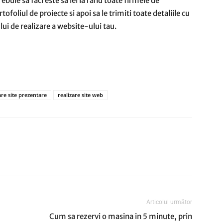
ebuie sa faci este sa iei la rand toate firmele de
tofoliul de proiecte si apoi sa le trimiti toate detaliile cu
lui de realizare a website-ului tau.
are site prezentare
realizare site web
Articolul următor
Cum sa rezervi o masina in 5 minute, prin