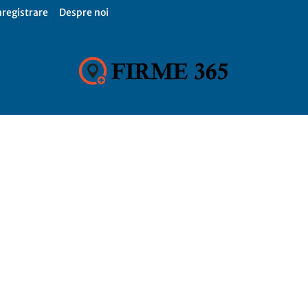
nregistrare
Despre noi
Firme
365,
Catalog