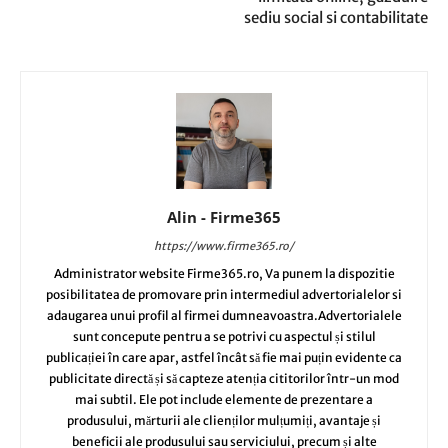
sediu social si contabilitate
Alin - Firme365
https://www.firme365.ro/
Administrator website Firme365.ro, Va punem la dispozitie
posibilitatea de promovare prin intermediul advertorialelor si
adaugarea unui profil al firmei dumneavoastra.Advertorialele
sunt concepute pentru a se potrivi cu aspectul și stilul
publicației în care apar, astfel încât să fie mai puțin evidente ca
publicitate directă și să capteze atenția cititorilor într-un mod
mai subtil. Ele pot include elemente de prezentare a
produsului, mărturii ale clienților mulțumiți, avantaje și
beneficii ale produsului sau serviciului, precum și alte