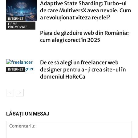
Adaptive State Sharding: Turbo-ul
CALCULATOARE
de care MultiversX avea nevoie. Cum
a revoluționat viteza rețelei?
INTERNET
FIRME
PROMOVATE
Piața de găzduire web din România:
cum alegi corect în 2025
De ce să alegi un freelancer web
designer pentru a-ți crea site-ul în
INTERNET
domeniul HoReCa
LĂSAȚI UN MESAJ