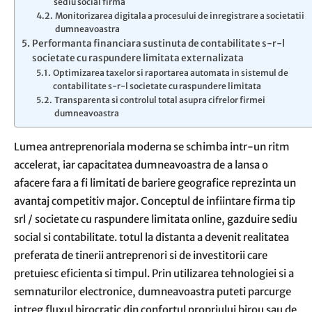
sediu social firma
Monitorizarea digitala a procesului de inregistrare a societatii
dumneavoastra
Performanta financiara sustinuta de contabilitate s-r-l
societate cu raspundere limitata externalizata
Optimizarea taxelor si raportarea automata in sistemul de
contabilitate s-r-l societate cu raspundere limitata
Transparenta si controlul total asupra cifrelor firmei
dumneavoastra
Lumea antreprenoriala moderna se schimba intr-un ritm
accelerat, iar capacitatea dumneavoastra de a lansa o
afacere fara a fi limitati de bariere geografice reprezinta un
avantaj competitiv major. Conceptul de infiintare firma tip
srl / societate cu raspundere limitata online, gazduire sediu
social si contabilitate. totul la distanta a devenit realitatea
preferata de tinerii antreprenori si de investitorii care
pretuiesc eficienta si timpul. Prin utilizarea tehnologiei si a
semnaturilor electronice, dumneavoastra puteti parcurge
intreg fluxul birocratic din confortul propriului birou sau de