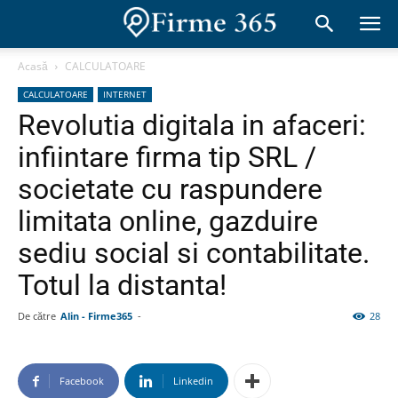
Acasă
CALCULATOARE
CALCULATOARE
INTERNET
Revolutia digitala in afaceri:
infiintare firma tip SRL /
societate cu raspundere
limitata online, gazduire
sediu social si contabilitate.
Totul la distanta!
De către
Alin - Firme365
-
28
Facebook
Linkedin