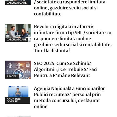
/ societate cu raspundere limitata
CALCULATOARE
online, gazduire sediu social si
contabilitate
Revolutia digitala in afaceri:
infiintare firma tip SRL / societate cu
raspundere limitata online,
CALCULATOARE
gazduire sediu social si contabilitate.
Totul la distanta!
SEO 2025: Cum Se Schimbă
Algoritmii și Ce Trebuie Să Faci
Pentru a Rămâne Relevant
AFACERI
Agenția Națională a Funcționarilor
Publici recrutează personal prin
ANUNTURI
metoda concursului, desfășurat
DIVERSE
online