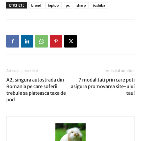
ETICHETE
brand
laptop
pc
sharp
toshiba
Articolul precedent
Articolul următor
A2, singura autostrada din
7 modalitati prin care poti
Romania pe care soferii
asigura promovarea site-ului
trebuie sa plateasca taxa de
tau!
pod