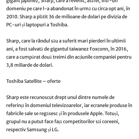
gigant japonez, Sharp, care a revenit, astfel, într-un
domeniu pe care l-a abandonat în urmă cu circa opt ani, în
2010. Sharp a plătit 36 de milioane de dolari pe divizia de
PC-uri și laptopuri a Toshiba.
Sharp, care la rândul său a suferit mari pierderi în ultimii
ani, a fost salvată de gigantul taiwanez Foxconn, în 2016,
care a cumpărat două treimi din acțiunile companiei pentru
3,8 miliarde de dolari.
Toshiba Satellite – oferte
Sharp este recunoscut drept unul dintre numele de
referință în domeniul televizoarelor, iar ecranele produse în
fabricile sale se regăsesc și în produsele Apple. Totuși,
grupul nu a putut face față competitorilor săi coreeni,
respectiv Samsung și LG.