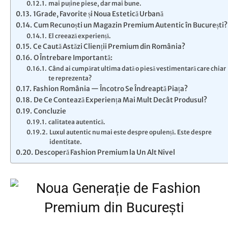
mai puține piese, dar mai bune.
1Grade, Favorite și Noua Estetică Urbană
Cum Recunoști un Magazin Premium Autentic în București?
El creează experiență.
Ce Caută Astăzi Clienții Premium din România?
O Întrebare Importantă:
Când ai cumpărat ultima dată o piesă vestimentară care chiar
te reprezenta?
Fashion România — Încotro Se Îndreaptă Piața?
De Ce Contează Experiența Mai Mult Decât Produsul?
Concluzie
calitatea autentică.
Luxul autentic nu mai este despre opulență. Este despre
identitate.
Descoperă Fashion Premium la Un Alt Nivel