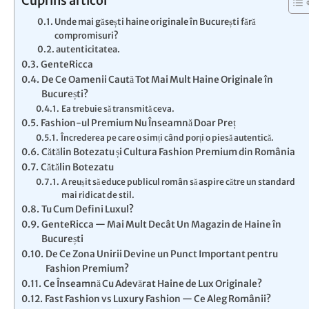
Cuprins articol
Unde mai găsești haine originale în București fără
compromisuri?
autenticitatea.
GenteRicca
De Ce Oamenii Caută Tot Mai Mult Haine Originale în
București?
Ea trebuie să transmită ceva.
Fashion-ul Premium Nu Înseamnă Doar Preț
Încrederea pe care o simți când porți o piesă autentică.
Cătălin Botezatu și Cultura Fashion Premium din România
Cătălin Botezatu
A reușit să educe publicul român să aspire către un standard
mai ridicat de stil.
Tu Cum Defini Luxul?
GenteRicca — Mai Mult Decât Un Magazin de Haine în
București
De Ce Zona Unirii Devine un Punct Important pentru
Fashion Premium?
Ce Înseamnă Cu Adevărat Haine de Lux Originale?
Fast Fashion vs Luxury Fashion — Ce Aleg Românii?