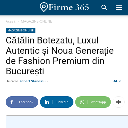
Acasă
MAGAZINE-ONLINE
MAGAZINE-ONLINE
Cătălin Botezatu, Luxul
Autentic și Noua Generație
de Fashion Premium din
București
De către
Robert Stanescu
-
20
Facebook
Linkedin
WhatsApp