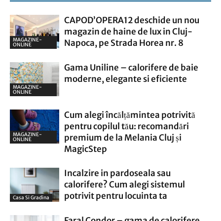
CAPOD’OPERA12 deschide un nou
magazin de haine de lux in Cluj-
MAGAZINE-
Napoca, pe Strada Horea nr. 8
ONLINE
Gama Uniline – calorifere de baie
moderne, elegante si eficiente
MAGAZINE-
ONLINE
Cum alegi încălțămintea potrivită
pentru copilul tău: recomandări
MAGAZINE-
premium de la Melania Cluj și
ONLINE
MagicStep
Incalzire in pardoseala sau
calorifere? Cum alegi sistemul
potrivit pentru locuinta ta
Casa Si Gradina
Faral Condor – gama de calorifere