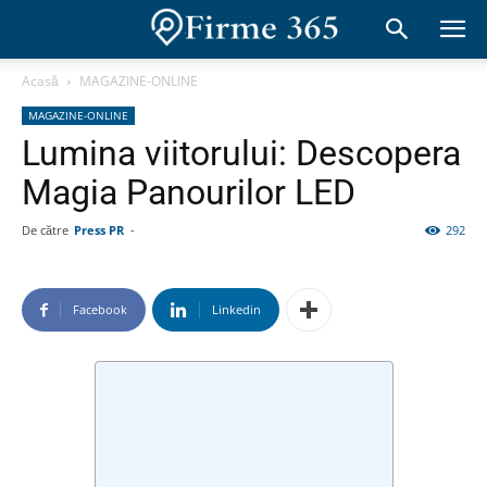
Acasă
MAGAZINE-ONLINE
MAGAZINE-ONLINE
Lumina viitorului: Descopera
Magia Panourilor LED
De către
Press PR
-
292
Facebook
Linkedin