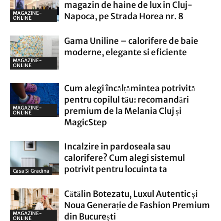
magazin de haine de lux in Cluj-
MAGAZINE-
Napoca, pe Strada Horea nr. 8
ONLINE
Gama Uniline – calorifere de baie
moderne, elegante si eficiente
MAGAZINE-
ONLINE
Cum alegi încălțămintea potrivită
pentru copilul tău: recomandări
MAGAZINE-
premium de la Melania Cluj și
ONLINE
MagicStep
Incalzire in pardoseala sau
calorifere? Cum alegi sistemul
potrivit pentru locuinta ta
Casa Si Gradina
Cătălin Botezatu, Luxul Autentic și
Noua Generație de Fashion Premium
MAGAZINE-
din București
ONLINE