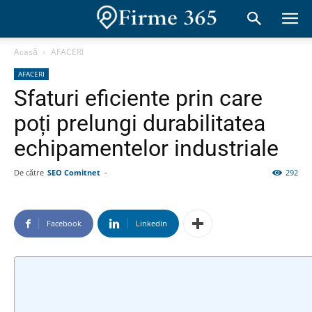
Acasă
AFACERI
AFACERI
Sfaturi eficiente prin care
poți prelungi durabilitatea
echipamentelor industriale
De către
SEO Comitnet
-
292
Facebook
Linkedin