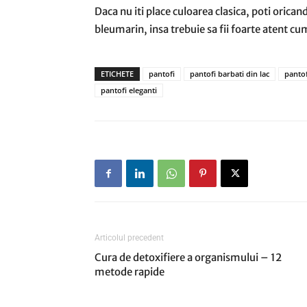
Daca nu iti place culoarea clasica, poti orica
bleumarin, insa trebuie sa fii foarte atent cum
ETICHETE
pantofi
pantofi barbati din lac
panto
pantofi eleganti
Articolul precedent
Cura de detoxifiere a organismului – 12
metode rapide