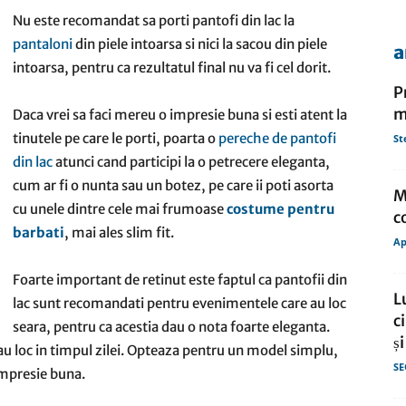
Nu este recomandat sa porti pantofi din lac la
pantaloni
din piele intoarsa si nici la sacou din piele
a
de
intoarsa, pentru ca rezultatul final nu va fi cel dorit.
P
m
Daca vrei sa faci mereu o impresie buna si esti atent la
tinutele pe care le porti, poarta o
pereche de pantofi
St
din lac
atunci cand participi la o petrecere eleganta,
presa
cum ar fi o nunta sau un botez, pe care ii poti asorta
M
cu unele dintre cele mai frumoase
costume pentru
c
barbati
, mai ales slim fit.
Ap
Foarte important de retinut este faptul ca pantofii din
L
lac sunt recomandati pentru evenimentele care au loc
c
seara, pentru ca acestia dau o nota foarte eleganta.
ș
 au loc in timpul zilei. Opteaza pentru un model simplu,
SE
 impresie buna.