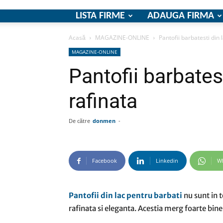
LISTA FIRME
ADAUGA FIRMA
Acasă
MAGAZINE-ONLINE
Pantofii barbatesti din 
MAGAZINE-ONLINE
Pantofii barbates
rafinata
De către
donmen
-
Facebook
Linkedin
W
Pantofii din lac pentru barbati
nu sunt in 
rafinata si eleganta. Acestia merg foarte bine