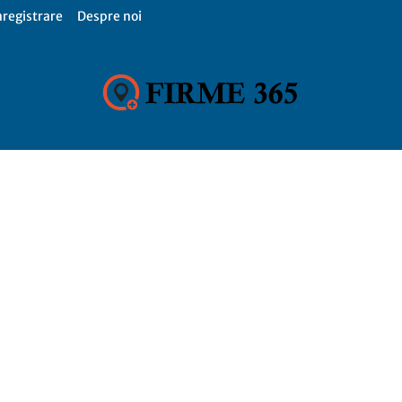
nregistrare
Despre noi
Firme
365,
Catalog