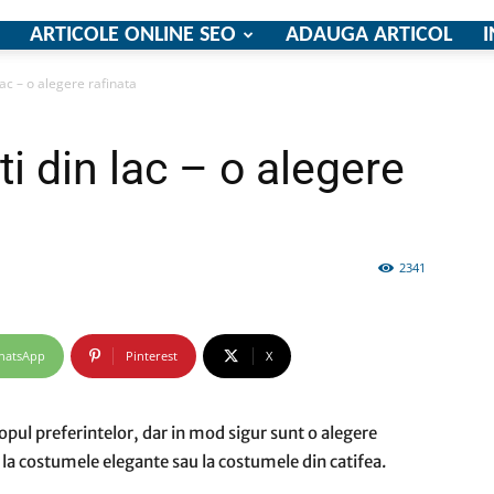
ARTICOLE ONLINE SEO
ADAUGA ARTICOL
I
lac – o alegere rafinata
firme
ti din lac – o alegere
2341
si
hatsApp
Pinterest
X
comunicate
topul preferintelor, dar in mod sigur sunt o alegere
 la costumele elegante sau la costumele din catifea.