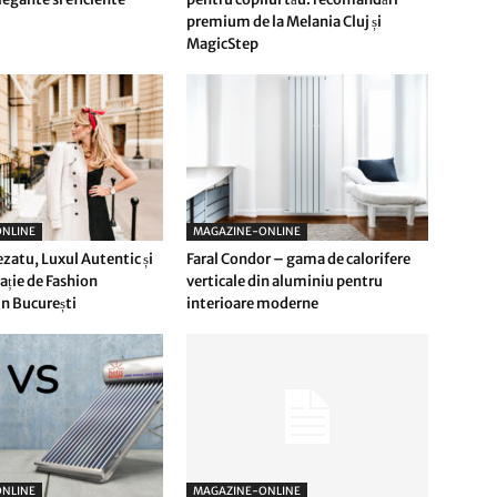
premium de la Melania Cluj și
MagicStep
NLINE
MAGAZINE-ONLINE
ezatu, Luxul Autentic și
Faral Condor – gama de calorifere
ție de Fashion
verticale din aluminiu pentru
n București
interioare moderne
NLINE
MAGAZINE-ONLINE