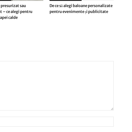
 presurizat sau
De ce să alegi baloane personalizate
t – ce alegi pentru
pentru evenimente și publicitate
apei calde