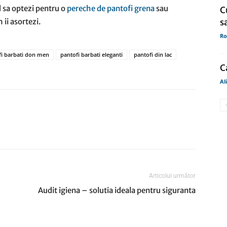
nd sa optezi pentru o
pereche de pantofi grena
sau
C
 ii asortezi.
s
Ro
fi barbati don men
pantofi barbati eleganti
pantofi din lac
C
Al
Articolul următor
Audit igiena – solutia ideala pentru siguranta