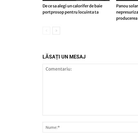
De ce sa alegi un calorifer de baie
Panou solar
portprosop pentru locuinta ta
nepresuriza
producerea 
LĂSAȚI UN MESAJ