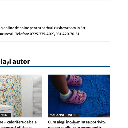
nline de haine pentru barbati cu showroom in Str.
 Bucuresti. Telefon: 0725.775.402 \ 031.420.70.81
elași autor
NLINE
MAGAZINE-ONLINE
e – calorifere de baie
Cum alegi încălțămintea potrivită
egante si eficiente
pentru copilul tău: recomandări