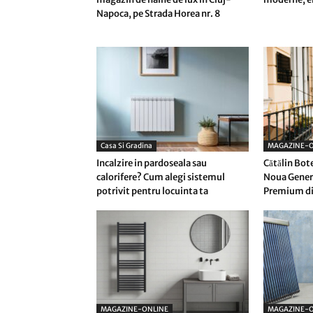
Napoca, pe Strada Horea nr. 8
Casa Si Gradina
MAGAZINE-O
Incalzire in pardoseala sau
Cătălin Bot
calorifere? Cum alegi sistemul
Noua Genera
potrivit pentru locuinta ta
Premium di
MAGAZINE-ONLINE
MAGAZINE-O