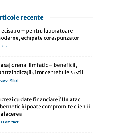
rticole recente
recisa.ro – pentru laboratoare
oderne, echipate corespunzator
efan
asaj drenaj limfatic – beneficii,
ontraindicații și tot ce trebuie să știi
ostol Mihai
ucrezi cu date financiare? Un atac
ibernetic îți poate compromite clienții
i afacerea
O Comitnet