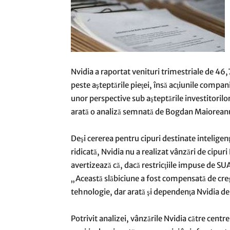
Nvidia a raportat venituri trimestriale de 46,7
peste aşteptările pieţei, însă acţiunile compa
unor perspective sub aşteptările investitorilor 
arată o analiză semnată de Bogdan Maioreanu
Deşi cererea pentru cipuri destinate inteligenţe
ridicată, Nvidia nu a realizat vânzări de cipur
avertizează că, dacă restricţiile impuse de SUA
„Această slăbiciune a fost compensată de creş
tehnologie, dar arată şi dependenţa Nvidia de
Potrivit analizei, vânzările Nvidia către cent