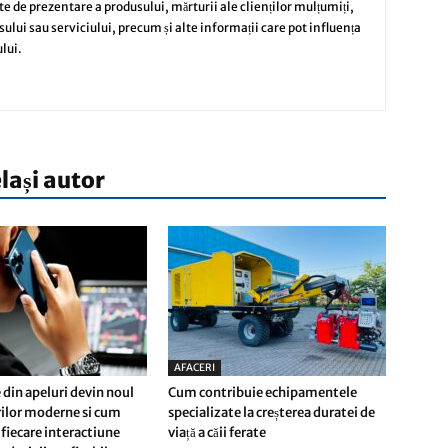
te de prezentare a produsului, mărturii ale clienților mulțumiți,
sului sau serviciului, precum și alte informații care pot influența
lui.
elași autor
AFACERI
 din apeluri devin noul
Cum contribuie echipamentele
erilor moderne si cum
specializate la creșterea duratei de
fiecare interactiune
viață a căii ferate