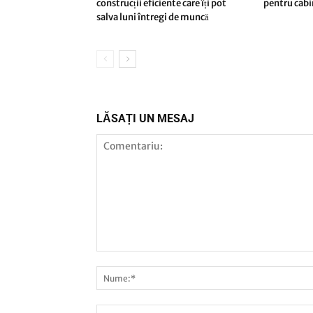
construcții eficiente care îți pot
pentru cab
salva luni întregi de muncă
LĂSAȚI UN MESAJ