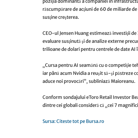
poziţia dominantă a companiei în infrastruct
răscumpărare de acţiuni de 60 de miliarde de d
susţine creşterea.
CEO-ul Jensen Huang estimează investiţii de 3
evaluare susţinută şi de analize externe precu
trilioane de dolari pentru centrele de date AI î
„Cursa pentru AI seamănă cu o competiţie teh
iar până acum Nvidia a reuşit să-şi păstreze c
aduce noi provocări”, subliniază Maioreanu.
Conform sondajului eToro Retail Investor Bea
dintre cei globali consideră că „cei 7 magni
Sursa: Citeste tot pe Bursa.ro