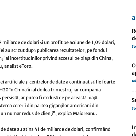
a
de
R
d
 miliarde de dolari şi un profit pe acţiune de 1,05 dolari,
St
niei au scăzut după publicarea rezultatelor, pe fondul
şi al incertitudinilor privind accesul pe piaţa din China,
presa
O
, analist eToro.
a
Al
i artificiale şi centrelor de date a continuat să fie foarte
i H20 în China în al doilea trimestru, iar compania
 persistă, ar putea fi exclusă de pe această piaţă.
S
terea cererii din partea giganţilor americani din
St
 un număr redus de clienţi”, explică Maioreanu.
I
re de date au atins 41 de miliarde de dolari, confirmând
d