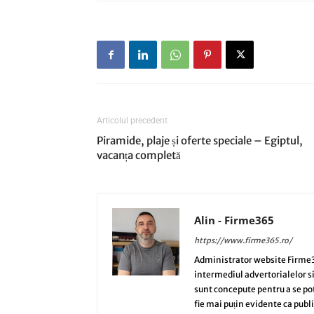
Articolul precedent
Piramide, plaje și oferte speciale – Egiptul,
vacanța completă
Alin - Firme365
https://www.firme365.ro/
Administrator website Firme3
intermediul advertorialelor s
sunt concepute pentru a se potri
fie mai puțin evidente ca publi