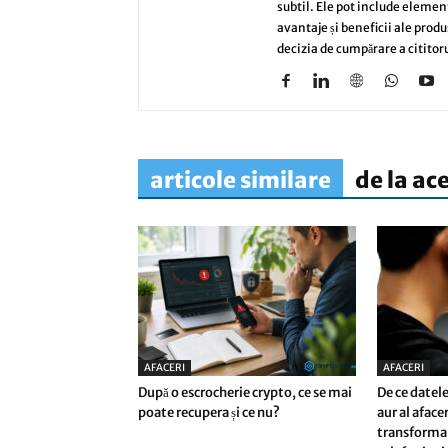
subtil. Ele pot include elemen
avantaje și beneficii ale produ
decizia de cumpărare a cititoru
articole similare
de la ac
AFACERI
AFACERI
După o escrocherie crypto, ce se mai
De ce datele
poate recupera și ce nu?
aur al afac
transforma 