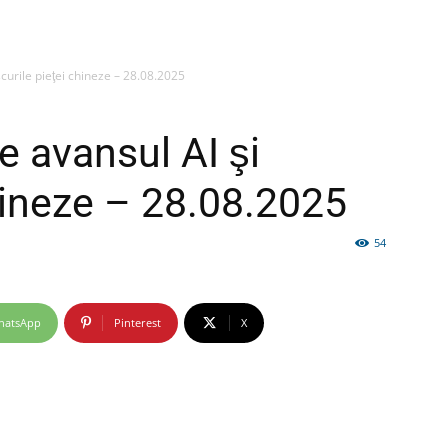
scurile pieţei chineze – 28.08.2025
firme
re avansul AI şi
chineze – 28.08.2025
54
si
hatsApp
Pinterest
X
comunicate