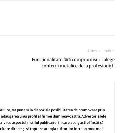
Articolul următor
Funcționalitate fără compromisuri: alege
confecții metalice de la profesioniști
65.ro, Va punem la dispozitie posibilitatea de promovare prin
i adaugarea unui profil al firmei dumneavoastra.Advertorialele
vi cu aspectul și stilul publicației în care apar, astfel încât să
citate directă și să capteze atenția cititorilor într-un mod mai