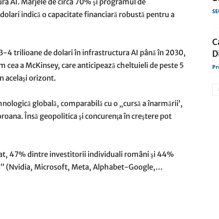
ura AI. Marjele de circa 70% şi programul de
SE
olari indică o capacitate financiară robustă pentru a
C
-4 trilioane de dolari în infrastructura AI până în 2030,
D
m cea a McKinsey, care anticipează cheltuieli de peste 5
Pr
n acelaşi orizont.
nologică globală, comparabilă cu o „cursă a înarmării’,
oroana. Însă geopolitica şi concurenţa în creştere pot
t, 47% dintre investitorii individuali români şi 44%
fici” (Nvidia, Microsoft, Meta, Alphabet-Google,…