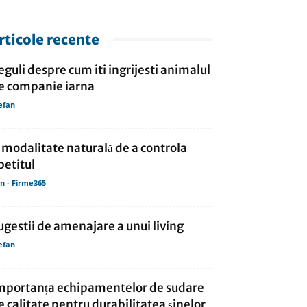
rticole recente
eguli despre cum iti ingrijesti animalul
e companie iarna
efan
 modalitate naturală de a controla
petitul
in - Firme365
ugestii de amenajare a unui living
efan
mportanța echipamentelor de sudare
e calitate pentru durabilitatea șinelor