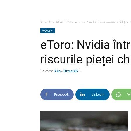
Acasă
AFACERI
eToro: Nvidia între avansul AI şi ri
AFACERI
eToro: Nvidia înt
riscurile pieţei 
De către
Alin - Firme365
-
Facebook
Linkedin
W