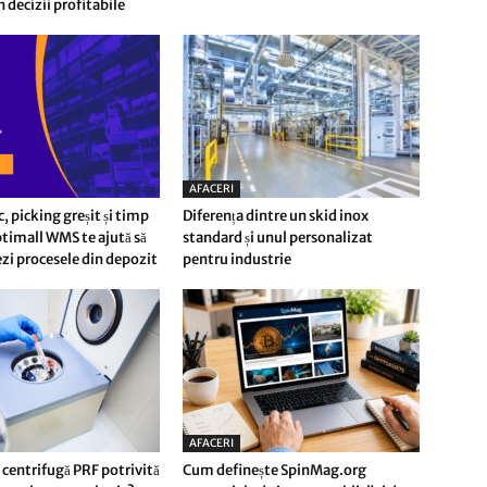
n decizii profitabile
AFACERI
c, picking greșit și timp
Diferența dintre un skid inox
timall WMS te ajută să
standard și unul personalizat
i procesele din depozit
pentru industrie
AFACERI
 centrifugă PRF potrivită
Cum definește SpinMag.org