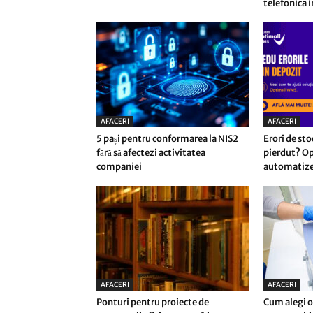
telefonica i
AFACERI
AFACERI
5 pași pentru conformarea la NIS2
Erori de sto
fără să afectezi activitatea
pierdut? Op
companiei
automatizez
AFACERI
AFACERI
Ponturi pentru proiecte de
Cum alegi o