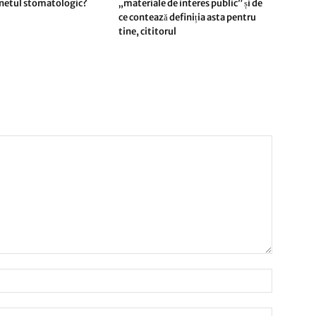
inetul stomatologic?
„materiale de interes public” și de
ce contează definiția asta pentru
tine, cititorul