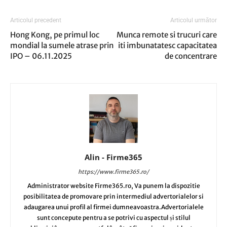
Articolul precedent
Articolul următor
Hong Kong, pe primul loc
Munca remote si trucuri care
mondial la sumele atrase prin
iti imbunatatesc capacitatea
IPO – 06.11.2025
de concentrare
Alin - Firme365
https://www.firme365.ro/
Administrator website Firme365.ro, Va punem la dispozitie
posibilitatea de promovare prin intermediul advertorialelor si
adaugarea unui profil al firmei dumneavoastra.Advertorialele
sunt concepute pentru a se potrivi cu aspectul și stilul