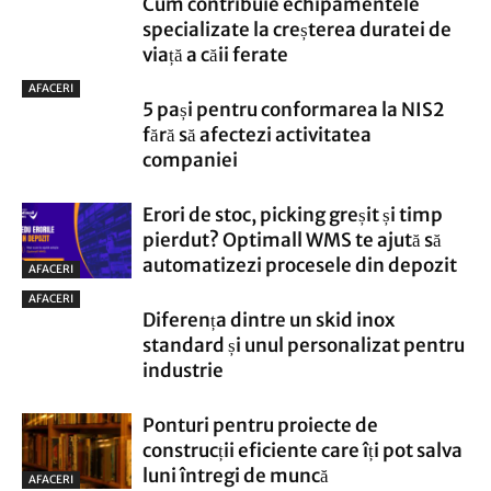
Cum contribuie echipamentele
specializate la creșterea duratei de
viață a căii ferate
AFACERI
5 pași pentru conformarea la NIS2
fără să afectezi activitatea
companiei
Erori de stoc, picking greșit și timp
pierdut? Optimall WMS te ajută să
automatizezi procesele din depozit
AFACERI
AFACERI
Diferența dintre un skid inox
standard și unul personalizat pentru
industrie
Ponturi pentru proiecte de
construcții eficiente care îți pot salva
luni întregi de muncă
AFACERI