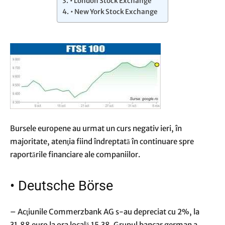
• London Stock Exchange
• New York Stock Exchange
Bursele europene au urmat un curs negativ ieri, în
majoritate, atenţia fiind îndreptată în continuare spre
raportările financiare ale companiilor.
•
Deutsche Börse
– Acţiunile Commerzbank AG s-au depreciat cu 2%, la
31,88 euro la ora locală 15.38. Grupul bancar german a