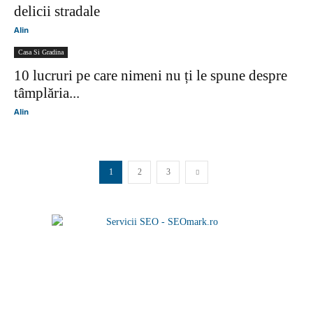
delicii stradale
Alin
Casa Si Gradina
​10 lucruri pe care nimeni nu ți le spune despre
tâmplăria...
Alin
1
2
3