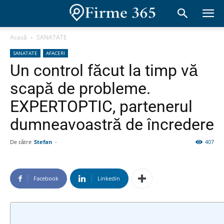
Acasă
SANATATE
SANATATE
AFACERI
Un control făcut la timp vă
scapă de probleme.
EXPERTOPTIC, partenerul
dumneavoastră de încredere
De către
Stefan
-
407
Facebook
Linkedin