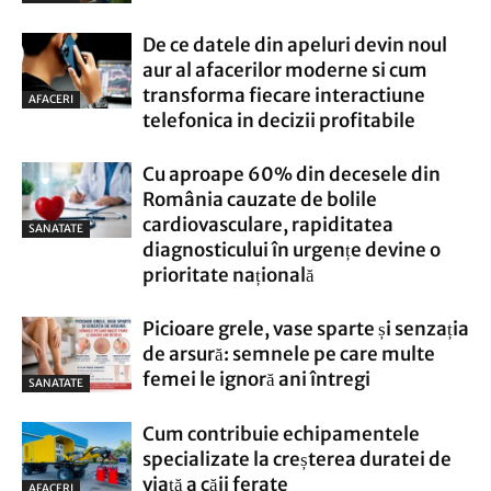
De ce datele din apeluri devin noul
aur al afacerilor moderne si cum
transforma fiecare interactiune
AFACERI
telefonica in decizii profitabile
Cu aproape 60% din decesele din
România cauzate de bolile
cardiovasculare, rapiditatea
SANATATE
diagnosticului în urgențe devine o
prioritate națională
Picioare grele, vase sparte și senzația
de arsură: semnele pe care multe
femei le ignoră ani întregi
SANATATE
Cum contribuie echipamentele
specializate la creșterea duratei de
viață a căii ferate
AFACERI