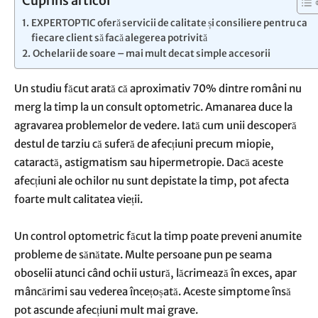
Cuprins articol
EXPERTOPTIC oferă servicii de calitate și consiliere pentru ca
fiecare client să facă alegerea potrivită
Ochelarii de soare – mai mult decat simple accesorii
Un studiu făcut arată că aproximativ 70% dintre români nu
merg la timp la un consult optometric. Amanarea duce la
agravarea problemelor de vedere. Iată cum unii descoperă
destul de tarziu că suferă de afecțiuni precum miopie,
cataractă, astigmatism sau hipermetropie. Dacă aceste
afecțiuni ale ochilor nu sunt depistate la timp, pot afecta
foarte mult calitatea vieții.
Un control optometric făcut la timp poate preveni anumite
probleme de sănătate. Multe persoane pun pe seama
oboselii atunci când ochii ustură, lăcrimează în exces, apar
mâncărimi sau vederea încețoșată. Aceste simptome însă
pot ascunde afecțiuni mult mai grave.