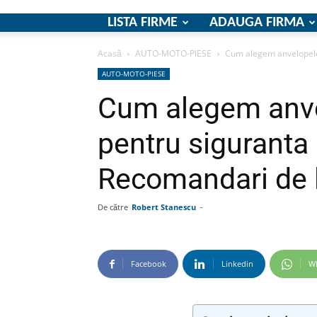
LISTA FIRME
ADAUGA FIRMA
Acasă
AUTO-MOTO-PIESE
Cum alegem anvelopele 
AUTO-MOTO-PIESE
Cum alegem anve
pentru siguranta 
Recomandari de 
De către
Robert Stanescu
-
Facebook
Linkedin
W