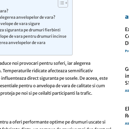
vara?
a
alegerea anvelopelor de vara?
de
nvelope de vara sigure
E
za siguranta pe drumuri fierbinti
C
elope de vara pentru drumuri incinse
D
nerea anvelopelor de vara
Pr
presa
aduce noi provocari pentru soferi, iar alegerea
G
a. Temperaturile ridicate afecteaza semnificativ
i
influenteaza direct siguranta pe sosele. De aceea, este
S
 esentiale pentru o anvelopa de vara de calitate si cum
Al
teja pe noi si pe ceilalti participanti la trafic.
E
R
ntru a oferi performante optime pe drumuri uscate si
Al