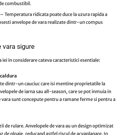
de combustibil.
– Temperatura ridicata poate duce la uzura rapida a
losesti anvelope de vara realizate dintr-un compus
e vara sigure
 iei in considerare cateva caracteristici esentiale:
 caldura
te dintr-un cauciuc care isi mentine proprietatile la
velopele de iarna sau all-season, care se pot inmuia in
e vara sunt concepute pentru a ramane ferme si pentru a
ii de rulare. Anvelopele de vara au un design optimizat
z de ploaie, reducand astfel riscul de acvaplanare. In