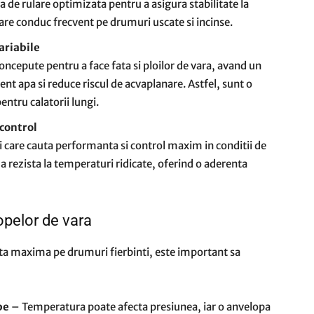
 de rulare optimizata pentru a asigura stabilitate la
 care conduc frecvent pe drumuri uscate si incinse.
ariabile
oncepute pentru a face fata si ploilor de vara, avand un
ient apa si reduce riscul de acvaplanare. Astfel, sunt o
ntru calatorii lungi.
 control
i care cauta performanta si control maxim in conditii de
a rezista la temperaturi ridicate, oferind o aderenta
opelor de vara
ta maxima pe drumuri fierbinti, este important sa
pe
– Temperatura poate afecta presiunea, iar o anvelopa