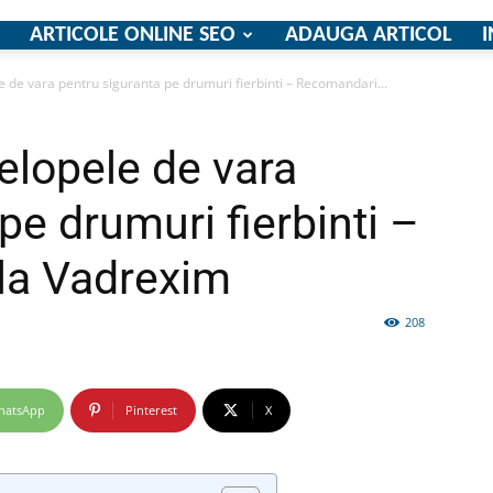
ARTICOLE ONLINE SEO
ADAUGA ARTICOL
I
de vara pentru siguranta pe drumuri fierbinti – Recomandari...
firme
lopele de vara
pe drumuri fierbinti –
la Vadrexim
si
208
hatsApp
Pinterest
X
comunicate