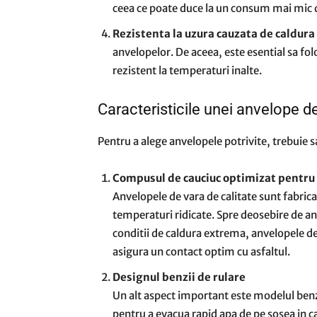
ceea ce poate duce la un consum mai mic 
Rezistenta la uzura cauzata de caldura
anvelopelor. De aceea, este esential sa fo
rezistent la temperaturi inalte.
Caracteristicile unei anvelope d
Pentru a alege anvelopele potrivite, trebuie sa
Compusul de cauciuc optimizat pentru
Anvelopele de vara de calitate sunt fabrica
temperaturi ridicate. Spre deosebire de an
conditii de caldura extrema, anvelopele d
asigura un contact optim cu asfaltul.
Designul benzii de rulare
Un alt aspect important este modelul benz
pentru a evacua rapid apa de pe sosea in ca