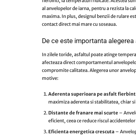
fierbinti, la temperaturi ridicate. Acestea s
al anvelopelor de iarna, pentru a rezista la ca
maxima. In plus, designul benzii de rulare es
contact direct mai mare cu soseaua.
De ce este importanta alegerea 
In zilele toride, asfaltul poate atinge tempera
afecteaza direct comportamentul anvelopel
compromite calitatea. Alegerea unor anvelop
motive:
Aderenta superioara pe asfalt fierbin
maximiza aderenta si stabilitatea, chiar si
Distante de franare mai scurte
– Anvelo
eficient, ceea ce reduce riscul accidentelor
Eficienta energetica crescuta
– Anvelope