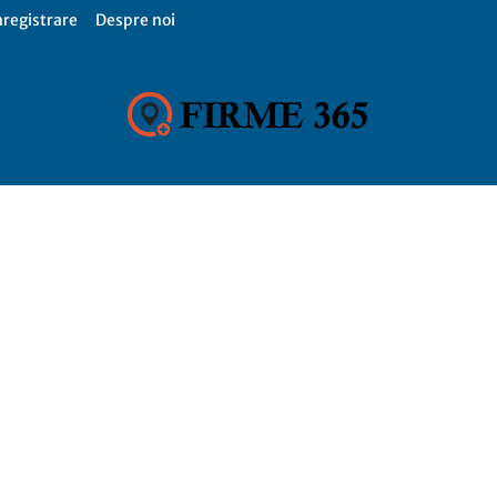
nregistrare
Despre noi
Firme
365,
Catalog