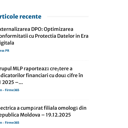
rticole recente
xternalizarea DPO: Optimizarea
onformitatii cu Protectia Datelor in Era
igitala
ess PR
rupul MLP raportează creştere a
ndicatorilor financiari cu două cifre în
1 2025 –...
in - Firme365
lectrica a cumpărat filiala omologă din
epublica Moldova – 19.12.2025
in - Firme365