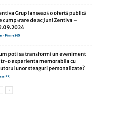
entiva Grup lansează o ofertă publică
e cumpărare de acţiuni Zentiva –
9.09.2024
in - Firme365
um poti sa transformi un eveniment
ntr-o experienta memorabila cu
jutorul unor steaguri personalizate?
ess PR