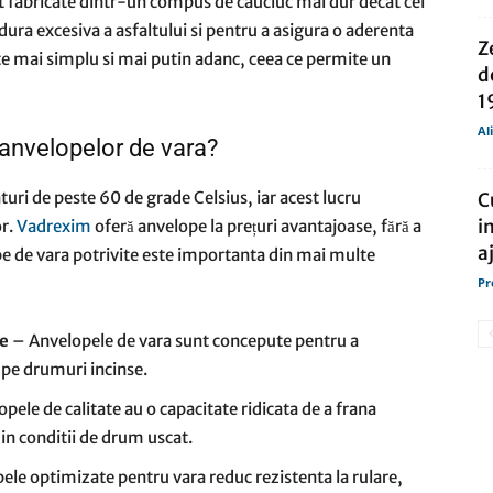
unt fabricate dintr-un compus de cauciuc mai dur decat cel
ldura excesiva a asfaltului si pentru a asigura o aderenta
Z
te mai simplu si mai putin adanc, ceea ce permite un
d
1
Al
anvelopelor de vara?
turi de peste 60 de grade Celsius, iar acest lucru
C
i
or.
Vadrexim
oferă anvelope la prețuri avantajoase, fără a
a
e de vara potrivite este importanta din mai multe
Pr
te
– Anvelopele de vara sunt concepute pentru a
 pe drumuri incinse.
pele de calitate au o capacitate ridicata de a frana
 in conditii de drum uscat.
le optimizate pentru vara reduc rezistenta la rulare,