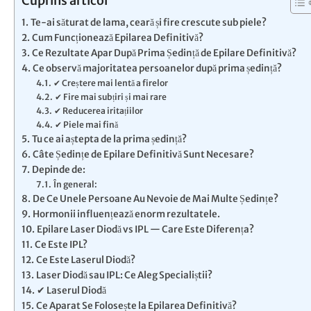
Cuprins articol
Te-ai săturat de lama, ceară și fire crescute sub piele?
Cum Funcționează Epilarea Definitivă?
Ce Rezultate Apar După Prima Ședință de Epilare Definitivă?
Ce observă majoritatea persoanelor după prima ședință?
✔ Creștere mai lentă a firelor
✔ Fire mai subțiri și mai rare
✔ Reducerea iritațiilor
✔ Piele mai fină
Tu ce ai aștepta de la prima ședință?
Câte Ședințe de Epilare Definitivă Sunt Necesare?
Depinde de:
În general:
De Ce Unele Persoane Au Nevoie de Mai Multe Ședințe?
Hormonii influențează enorm rezultatele.
Epilare Laser Diodă vs IPL — Care Este Diferența?
Ce Este IPL?
Ce Este Laserul Diodă?
Laser Diodă sau IPL: Ce Aleg Specialiștii?
✔ Laserul Diodă
Ce Aparat Se Folosește la Epilarea Definitivă?