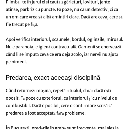
Plimbă-te în jurul ei și caută zgârieturi, lovituri, jante
atinse, parbriz cu puncte. Fă poze, nu ca un detectiv, ci ca
un om care vrea să aibă amintiri clare. Dacă are ceva, cere să
fie trecut pe fișă.
Apoi verifică interiorul, scaunele, bordul, oglinzile, mirosul.
Nu e paranoia, e igienă contractuală. Oamenii se enervează
când li se impută ceva ce era deja acolo, iar nervii nu ajută
pe nimeni.
Predarea, exact aceeași disciplină
Când returnezi mașina, repetă ritualul, chiar dacă ești
obosit. Fă poze cu exteriorul, cu interiorul și cu nivelul de
combustibil. Dacă e posibil, cere o confirmare scrisă că
predarea a fost acceptată fără probleme.
În București, predările în grabă sunt frecvente, mai ales la