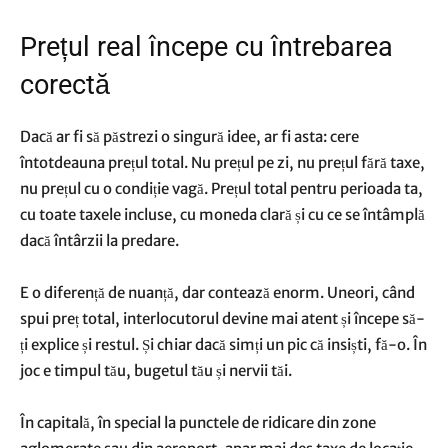
Prețul real începe cu întrebarea
corectă
Dacă ar fi să păstrezi o singură idee, ar fi asta: cere
întotdeauna prețul total. Nu prețul pe zi, nu prețul fără taxe,
nu prețul cu o condiție vagă. Prețul total pentru perioada ta,
cu toate taxele incluse, cu moneda clară și cu ce se întâmplă
dacă întârzii la predare.
E o diferență de nuanță, dar contează enorm. Uneori, când
spui preț total, interlocutorul devine mai atent și începe să-
ți explice și restul. Și chiar dacă simți un pic că insiști, fă-o. În
joc e timpul tău, bugetul tău și nervii tăi.
În capitală, în special la punctele de ridicare din zone