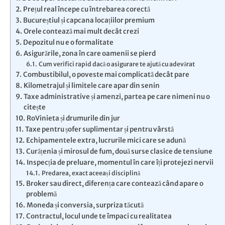
Prețul real începe cu întrebarea corectă
Bucureștiul și capcana locațiilor premium
Orele contează mai mult decât crezi
Depozitul nu e o formalitate
Asigurările, zona în care oamenii se pierd
Cum verifici rapid dacă o asigurare te ajută cu adevărat
Combustibilul, o poveste mai complicată decât pare
Kilometrajul și limitele care apar din senin
Taxe administrative și amenzi, partea pe care nimeni nu o
citește
RoVinieta și drumurile din jur
Taxe pentru șofer suplimentar și pentru vârstă
Echipamentele extra, lucrurile mici care se adună
Curățenia și mirosul de fum, două surse clasice de tensiune
Inspecția de preluare, momentul în care îți protejezi nervii
Predarea, exact aceeași disciplină
Broker sau direct, diferența care contează când apare o
problemă
Moneda și conversia, surpriza tăcută
Contractul, locul unde te împaci cu realitatea