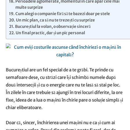
Perioadele aglomerate, momentul în care apar cele mai
multe surprize
Cum alegi o companie fără să te bazezi doar pe stele
Un mic plan, ca să nu te trezești cu surprize
Bucureștiul la volan, o observație sinceră
Un final practic, dar și un pic personal
Bucureștiul are un fel special de a te grăbi. Te prinde cu
semafoare dese, cu străzi care își schimbă numele după
două intersecții și cu o energie care nu te lasă să stai pe loc.
În zilele în care trebuie să ajungi în trei locuri diferite, la ore
fixe, ideea de a lua o mașină în chirie pare o soluție simplă și
chiar eliberatoare.
Doar că, sincer, închirierea unei mașini nu e ca și cum ai