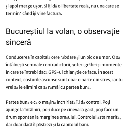
și apoi merge ușor. Și îți dă o libertate reală, nu una care se
termină când îți vine factura.
Bucureștiul la volan, o observație
sinceră
Conducerea în capitală cere răbdare și un pic de umor. O să
întâlnești semnale contradictorii, șoferi grăbiți și momente
în care te întrebi dacă GPS-ul chiar știe ce face. În acest
context, costurile ascunse sunt doar o parte din stres, iar tu
vrei să le elimini ca să rămâi cu partea bună.
Partea bună e că o mașină închiriată îți dă control. Poți
ajunge la întâlniri, poți duce pe cineva la gară, poți face un
drum spontan la marginea orașului. Controlul ăsta merită,
dar doar dacă îl păstrezi și la capitolul bani.