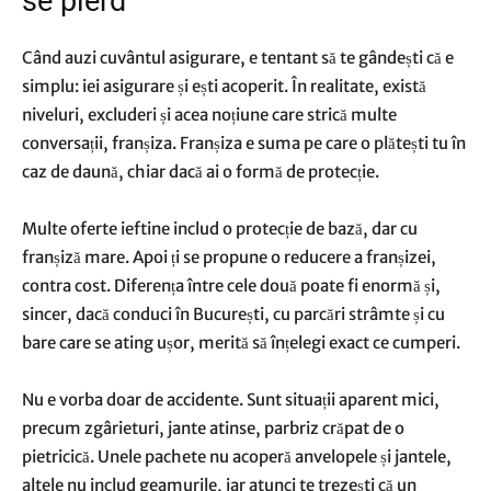
se pierd
Când auzi cuvântul asigurare, e tentant să te gândești că e
simplu: iei asigurare și ești acoperit. În realitate, există
niveluri, excluderi și acea noțiune care strică multe
conversații, franșiza. Franșiza e suma pe care o plătești tu în
caz de daună, chiar dacă ai o formă de protecție.
Multe oferte ieftine includ o protecție de bază, dar cu
franșiză mare. Apoi ți se propune o reducere a franșizei,
contra cost. Diferența între cele două poate fi enormă și,
sincer, dacă conduci în București, cu parcări strâmte și cu
bare care se ating ușor, merită să înțelegi exact ce cumperi.
Nu e vorba doar de accidente. Sunt situații aparent mici,
precum zgârieturi, jante atinse, parbriz crăpat de o
pietricică. Unele pachete nu acoperă anvelopele și jantele,
altele nu includ geamurile, iar atunci te trezești că un