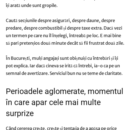
îți arată unde sunt gropile.
Caută secțiunile despre asigurări, despre daune, despre
predare, despre combustibil și despre taxe extra. Dacă vezi
un termen pe care nu îl înțelegi, întreabă pe loc. E mai bine
să pari pretențios două minute decât să fii frustrat două zile.
În București, mulți angajați sunt obișnuiți cu întrebări și îți
pot explica. Iar dacă cineva se irită că întrebi, ia-o ca pe un
semnal de avertizare. Serviciul bun nu se teme de claritate.
Perioadele aglomerate, momentul
în care apar cele mai multe
surprize
Când cererea crește, crește și tentația de a apăsa pe orice