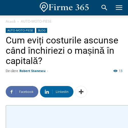
Acasă
AUTO-MOTO-PIESE
AUTO-MOTO-PIESE
BLOG
Cum eviți costurile ascunse
când închiriezi o mașină în
capitală?
De către
Robert Stanescu
-
13
Facebook
Linkedin