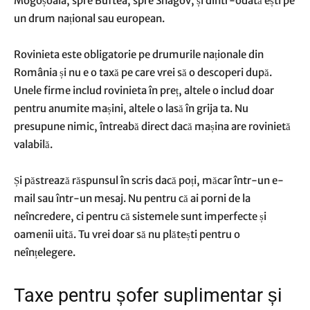
Mogoșoaia, spre Buftea, spre Snagov, și dintr-odată ești pe
un drum național sau european.
Rovinieta este obligatorie pe drumurile naționale din
România și nu e o taxă pe care vrei să o descoperi după.
Unele firme includ rovinieta în preț, altele o includ doar
pentru anumite mașini, altele o lasă în grija ta. Nu
presupune nimic, întreabă direct dacă mașina are rovinietă
valabilă.
Și păstrează răspunsul în scris dacă poți, măcar într-un e-
mail sau într-un mesaj. Nu pentru că ai porni de la
neîncredere, ci pentru că sistemele sunt imperfecte și
oamenii uită. Tu vrei doar să nu plătești pentru o
neînțelegere.
Taxe pentru șofer suplimentar și