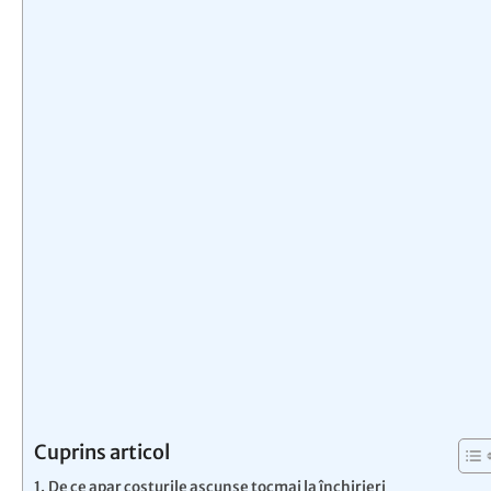
Cuprins articol
De ce apar costurile ascunse tocmai la închirieri