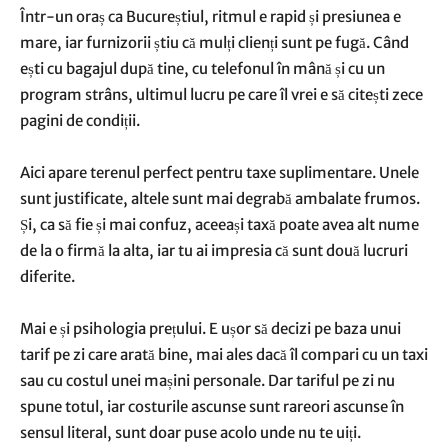
Într-un oraș ca Bucureștiul, ritmul e rapid și presiunea e
mare, iar furnizorii știu că mulți clienți sunt pe fugă. Când
ești cu bagajul după tine, cu telefonul în mână și cu un
program strâns, ultimul lucru pe care îl vrei e să citești zece
pagini de condiții.
Aici apare terenul perfect pentru taxe suplimentare. Unele
sunt justificate, altele sunt mai degrabă ambalate frumos.
Și, ca să fie și mai confuz, aceeași taxă poate avea alt nume
de la o firmă la alta, iar tu ai impresia că sunt două lucruri
diferite.
Mai e și psihologia prețului. E ușor să decizi pe baza unui
tarif pe zi care arată bine, mai ales dacă îl compari cu un taxi
sau cu costul unei mașini personale. Dar tariful pe zi nu
spune totul, iar costurile ascunse sunt rareori ascunse în
sensul literal, sunt doar puse acolo unde nu te uiți.