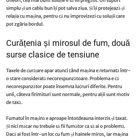
Uneori, cea mai bună soluție e să vii pregătit. Un suport
simplu și un cablu bun îți pot salva ziua. Și îți protejează și
relația cu mașina, pentru că nu improvizezi cu soluții care
pot zgâria bordul.
Curățenia și mirosul de fum, două
surse clasice de tensiune
Taxele de curățare apar atunci când mașina e returnată într-
o stare considerată necorespunzătoare. Problema e că
necorespunzător poate însemna lucruri diferite. Pentru
unii, câteva firimituri sunt normale, pentru alții sunt motiv
de taxă.
Fumatul în mașină e aproape întotdeauna interzis și taxat.
Și nici măcar nu trebuie să fii fumător ca să ai o problemă.
Dacă ai fost într-un loc cu fum și hainele miros, iar mașina