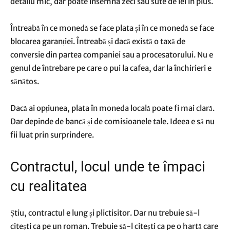
detaliu mic, dar poate însemna zeci sau sute de lei în plus.
Întreabă în ce monedă se face plata și în ce monedă se face
blocarea garanției. Întreabă și dacă există o taxă de
conversie din partea companiei sau a procesatorului. Nu e
genul de întrebare pe care o pui la cafea, dar la închirieri e
sănătos.
Dacă ai opțiunea, plata în moneda locală poate fi mai clară.
Dar depinde de bancă și de comisioanele tale. Ideea e să nu
fii luat prin surprindere.
Contractul, locul unde te împaci
cu realitatea
Știu, contractul e lung și plictisitor. Dar nu trebuie să-l
citești ca pe un roman. Trebuie să-l citești ca pe o hartă care