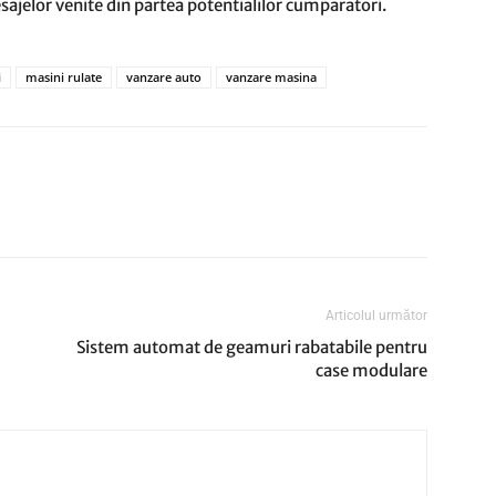
ajelor venite din partea potentialilor cumparatori.
i
masini rulate
vanzare auto
vanzare masina
Articolul următor
Sistem automat de geamuri rabatabile pentru
case modulare