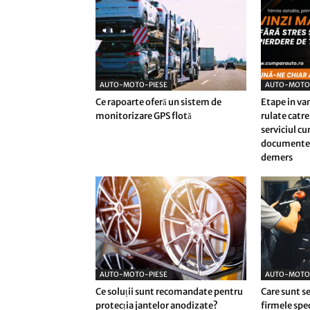
AUTO-MOTO-PIESE
AUTO-MOTO
Ce rapoarte oferă un sistem de
Etape in va
monitorizare GPS flotă
rulate catre
serviciul c
documentel
demers
AUTO-MOTO-PIESE
AUTO-MOTO
Ce soluții sunt recomandate pentru
Care sunt se
protecția jantelor anodizate?
firmele spec