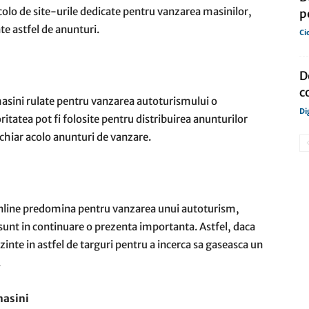
ncolo de site-urile dedicate pentru vanzarea masinilor,
p
ate astfel de anunturi.
Ci
D
c
masini rulate pentru vanzarea autoturismului o
Di
itatea pot fi folosite pentru distribuirea anunturilor
a chiar acolo anunturi de vanzare.
e online predomina pentru vanzarea unui autoturism,
 sunt in continuare o prezenta importanta. Astfel, daca
ezinte in astfel de targuri pentru a incerca sa gaseasca un
.
masini