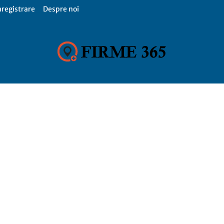
nregistrare
Despre noi
Firme
365,
Catalog