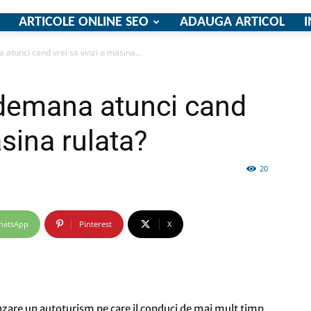
ARTICOLE ONLINE SEO
ADAUGA ARTICOL
I
a atunci cand vrei sa vinzi o masina...
firme
indemana atunci cand
asina rulata?
20
si
hatsApp
Pinterest
X
comunicate
anzare un autoturism pe care il conduci de mai mult timp,