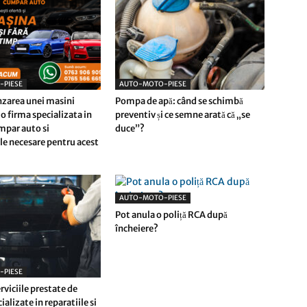
-PIESE
AUTO-MOTO-PIESE
nzarea unei masini
Pompa de apă: când se schimbă
 o firma specializata in
preventiv și ce semne arată că „se
umpar auto si
duce”?
e necesare pentru acest
AUTO-MOTO-PIESE
Pot anula o poliță RCA după
încheiere?
-PIESE
rviciile prestate de
ializate in reparatiile si