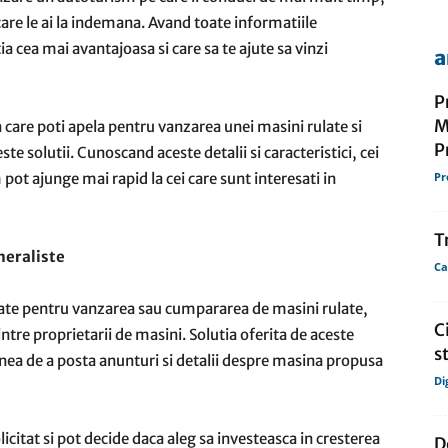
care le ai la indemana. Avand toate informatiile
ia cea mai avantajoasa si care sa te ajute sa vinzi
a
de
P
M
 la care poti apela pentru vanzarea unei masini rulate si
P
te solutii. Cunoscand aceste detalii si caracteristici, cei
pot ajunge mai rapid la cei care sunt interesati in
Pr
presa
T
neraliste
Ca
cate pentru vanzarea sau cumpararea de masini rulate,
C
ntre proprietarii de masini. Solutia oferita de aceste
st
nea de a posta anunturi si detalii despre masina propusa
Di
icitat si pot decide daca aleg sa investeasca in cresterea
D