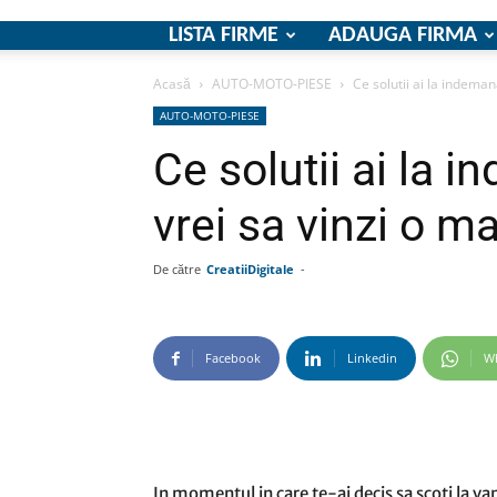
LISTA FIRME
ADAUGA FIRMA
Acasă
AUTO-MOTO-PIESE
Ce solutii ai la indeman
AUTO-MOTO-PIESE
Ce solutii ai la 
vrei sa vinzi o m
De către
CreatiiDigitale
-
Facebook
Linkedin
W
In momentul in care te-ai decis sa scoti la v