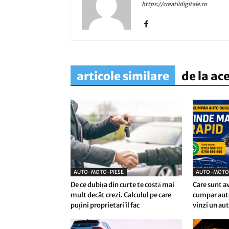
https://creatiidigitale.ro
articole similare
de la ac
AUTO-MOTO-PIESE
AUTO-MOTO
De ce dubița din curte te costă mai
Care sunt av
mult decât crezi. Calculul pe care
cumpar auto
puțini proprietari îl fac
vinzi un au