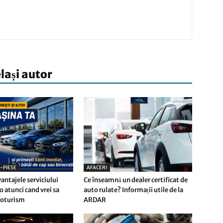
elași autor
-PIESE
AFACERI
antajele serviciului
Ce înseamnă un dealer certificat de
 atunci cand vrei sa
auto rulate? Informații utile de la
toturism
ARDAR