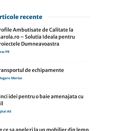
rticole recente
rofile Ambutisate de Calitate la
arola.ro – Solutia Ideala pentru
roiectele Dumneavoastra
ess PR
ransportul de echipamente
lugaru Marius
inci idei pentru o baie amenajata cu
il
gital All
e ce sa apelezi la un mobilier din lemn