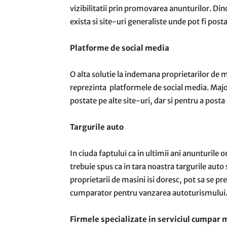
vizibilitatii prin promovarea anunturilor. Di
exista si site-uri generaliste unde pot fi post
Platforme de social media
O alta solutie la indemana proprietarilor de 
reprezinta platformele de social media. Major
postate pe alte site-uri, dar si pentru a post
Targurile auto
In ciuda faptului ca in ultimii ani anunturil
trebuie spus ca in tara noastra targurile auto
proprietarii de masini isi doresc, pot sa se pr
cumparator pentru vanzarea autoturismului
Firmele specializate in serviciul cumpar 