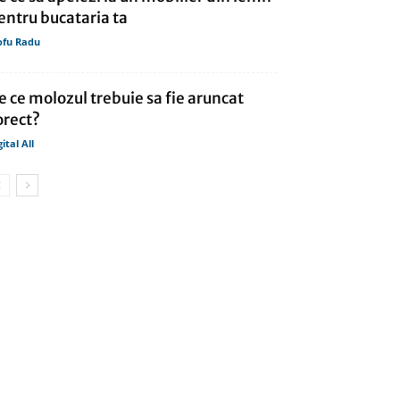
entru bucataria ta
ofu Radu
e ce molozul trebuie sa fie aruncat
orect?
gital All