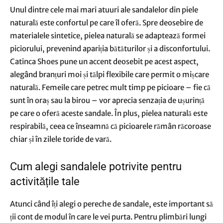
Unul dintre cele mai mari atuuri ale sandalelor din piele
naturală este confortul pe care îl oferă. Spre deosebire de
materialele sintetice, pielea naturală se adaptează formei
piciorului, prevenind apariția bătăturilor și a disconfortului.
Catinca Shoes pune un accent deosebit pe acest aspect,
alegând branțuri moi și tălpi flexibile care permit o mișcare
naturală. Femeile care petrec mult timp pe picioare – fie că
sunt în oraș sau la birou – vor aprecia senzația de ușurință
pe care o oferă aceste sandale. În plus, pielea naturală este
respirabilă, ceea ce înseamnă că picioarele rămân răcoroase
chiar și în zilele toride de vară.
Cum alegi sandalele potrivite pentru
activitățile tale
Atunci când îți alegi o pereche de sandale, este important să
ții cont de modul în care le vei purta. Pentru plimbări lungi