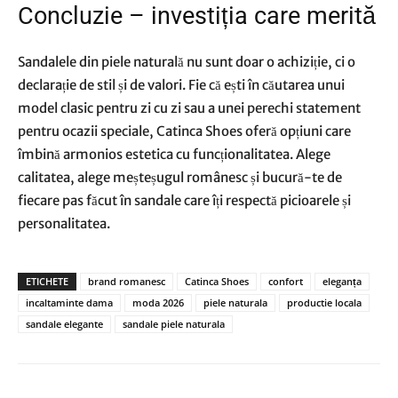
Concluzie – investiția care merită
Sandalele din piele naturală nu sunt doar o achiziție, ci o
declarație de stil și de valori. Fie că ești în căutarea unui
model clasic pentru zi cu zi sau a unei perechi statement
pentru ocazii speciale, Catinca Shoes oferă opțiuni care
îmbină armonios estetica cu funcționalitatea. Alege
calitatea, alege meșteșugul românesc și bucură-te de
fiecare pas făcut în sandale care îți respectă picioarele și
personalitatea.
ETICHETE
brand romanesc
Catinca Shoes
confort
eleganța
incaltaminte dama
moda 2026
piele naturala
productie locala
sandale elegante
sandale piele naturala